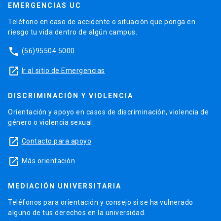
EMERGENCIAS UC
Teléfono en caso de accidente o situación que ponga en
riesgo tu vida dentro de algún campus.
phone
(56)95504 5000
launch
Ir al sitio de Emergencias
DISCRIMINACIÓN Y VIOLENCIA
Orientación y apoyo en casos de discriminación, violencia de
género o violencia sexual.
launch
Contacto para apoyo
launch
Más orientación
MEDIACIÓN UNIVERSITARIA
Teléfonos para orientación y consejo si se ha vulnerado
alguno de tus derechos en la universidad.