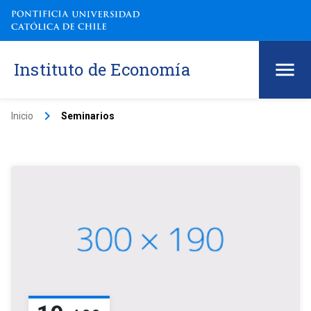
Instituto de Economía
keyboard_arrow_right
Inicio
Seminarios