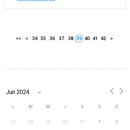
<<
<
34
35
36
37
38
39
40
41
42
>
L
M
M
J
V
S
D
27
28
30
31
1
2
29