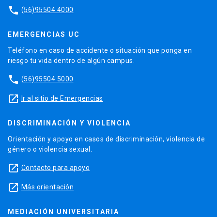
phone
(56)95504 4000
EMERGENCIAS UC
Teléfono en caso de accidente o situación que ponga en
riesgo tu vida dentro de algún campus.
phone
(56)95504 5000
launch
Ir al sitio de Emergencias
DISCRIMINACIÓN Y VIOLENCIA
Orientación y apoyo en casos de discriminación, violencia de
género o violencia sexual.
launch
Contacto para apoyo
launch
Más orientación
MEDIACIÓN UNIVERSITARIA