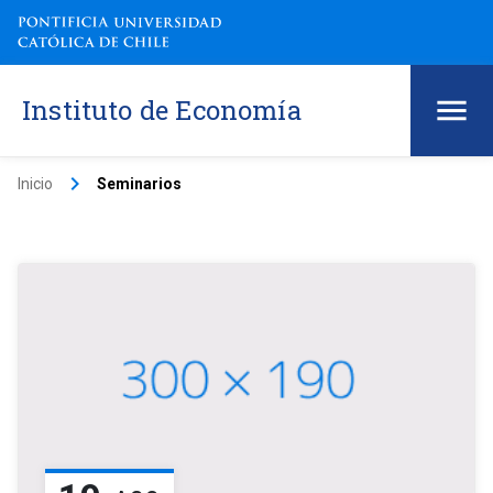
Instituto de Economía
keyboard_arrow_right
Inicio
Seminarios