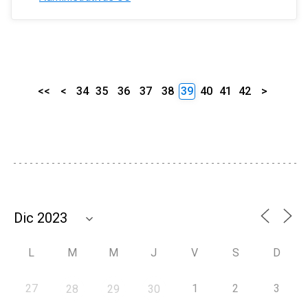
<<
<
34
35
36
37
38
39
40
41
42
>
L
M
M
J
V
S
D
27
1
2
3
28
29
30