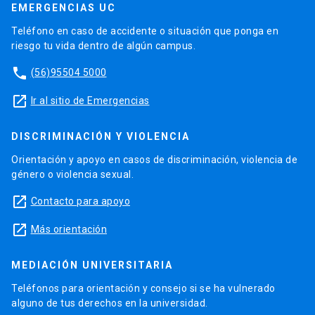
EMERGENCIAS UC
Teléfono en caso de accidente o situación que ponga en
riesgo tu vida dentro de algún campus.
phone
(56)95504 5000
launch
Ir al sitio de Emergencias
DISCRIMINACIÓN Y VIOLENCIA
Orientación y apoyo en casos de discriminación, violencia de
género o violencia sexual.
launch
Contacto para apoyo
launch
Más orientación
MEDIACIÓN UNIVERSITARIA
Teléfonos para orientación y consejo si se ha vulnerado
alguno de tus derechos en la universidad.