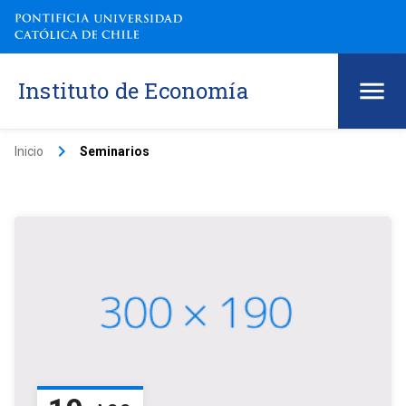
Instituto de Economía
keyboard_arrow_right
Inicio
Seminarios