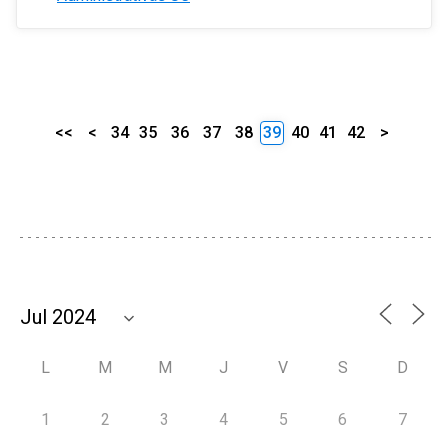
<<
<
34
35
36
37
38
39
40
41
42
>
L
M
M
J
V
S
D
1
2
3
4
5
6
7