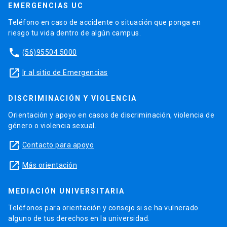
EMERGENCIAS UC
Teléfono en caso de accidente o situación que ponga en
riesgo tu vida dentro de algún campus.
phone
(56)95504 5000
launch
Ir al sitio de Emergencias
DISCRIMINACIÓN Y VIOLENCIA
Orientación y apoyo en casos de discriminación, violencia de
género o violencia sexual.
launch
Contacto para apoyo
launch
Más orientación
MEDIACIÓN UNIVERSITARIA
Teléfonos para orientación y consejo si se ha vulnerado
alguno de tus derechos en la universidad.