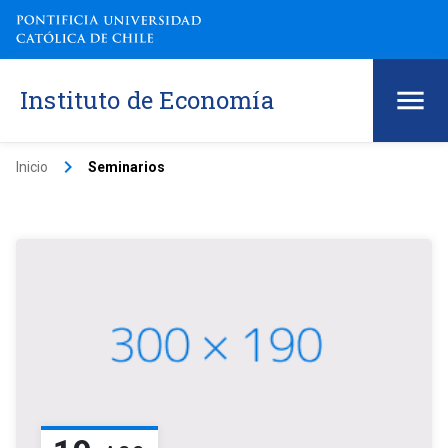
Instituto de Economía
keyboard_arrow_right
Inicio
Seminarios