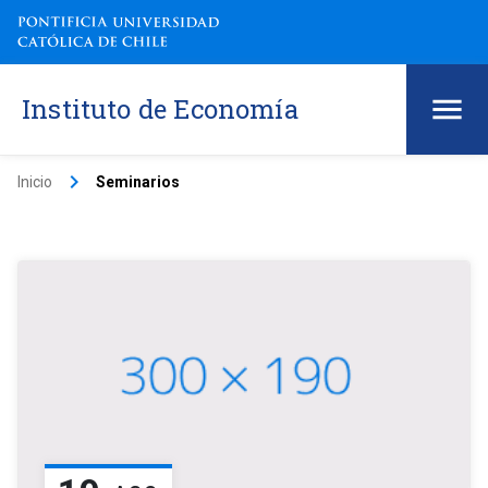
Instituto de Economía
keyboard_arrow_right
Inicio
Seminarios