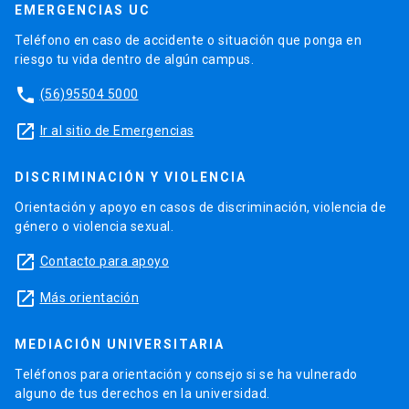
EMERGENCIAS UC
Teléfono en caso de accidente o situación que ponga en
riesgo tu vida dentro de algún campus.
phone
(56)95504 5000
launch
Ir al sitio de Emergencias
DISCRIMINACIÓN Y VIOLENCIA
Orientación y apoyo en casos de discriminación, violencia de
género o violencia sexual.
launch
Contacto para apoyo
launch
Más orientación
MEDIACIÓN UNIVERSITARIA
Teléfonos para orientación y consejo si se ha vulnerado
alguno de tus derechos en la universidad.