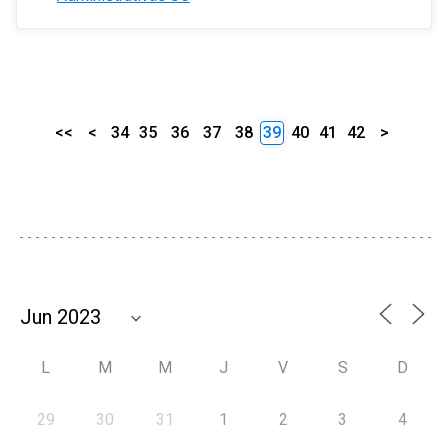
<<
<
34
35
36
37
38
39
40
41
42
>
L
M
M
J
V
S
D
29
30
31
1
2
3
4