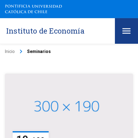
Instituto de Economía
keyboard_arrow_right
Inicio
Seminarios