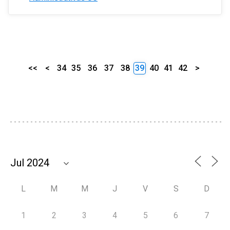
<<
<
34
35
36
37
38
39
40
41
42
>
L
M
M
J
V
S
D
1
2
3
4
5
6
7