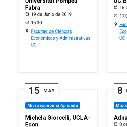
Universitat Pompeu
UC B
Fabra
18 
19 de Junio de 2019
17:
15:30
Fac
Facultad de Ciencias
Eco
Económicas y Administrativas
UC
UC
15
8
MAY
Microeconomía Aplicada
Micr
Michela Giorcelli, UCLA-
Adna
Econ
8 d