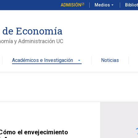
ADMISIÓN
Medios
arrow_drop_down
Biblio
o de Economía
nomía y Administración UC
Académicos e Investigación
Noticias
arrow_drop_down
 Cómo el envejecimiento