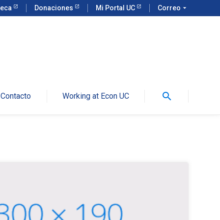
teca
Donaciones
Mi Portal UC
Correo
arrow_drop_down
search
Contacto
Working at Econ UC