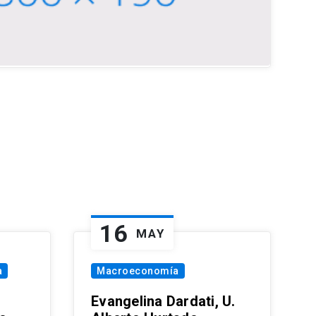
16
MAY
a
Macroeconomía
Evangelina Dardati, U.