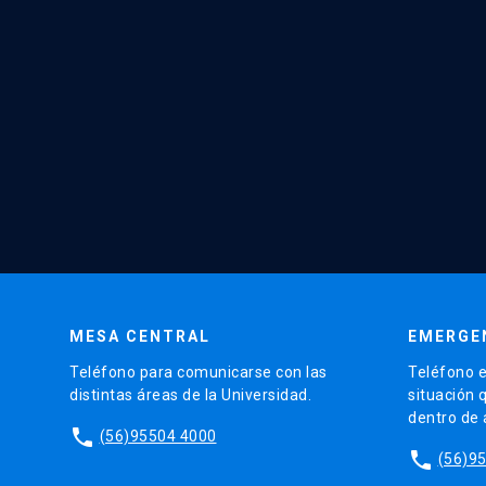
MESA CENTRAL
EMERGE
Teléfono para comunicarse con las
Teléfono e
distintas áreas de la Universidad.
situación 
dentro de
phone
(56)95504 4000
phone
(56)9