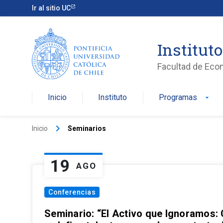
Ir al sitio UC
Institut
Facultad de Eco
Inicio
Instituto
Programas
arrow_drop_down
keyboard_arrow_right
Inicio
Seminarios
19
AGO
Conferencias
Seminario: “El Activo que Ignoramos: