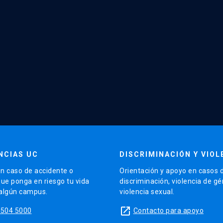
NCIAS UC
DISCRIMINACIÓN Y VIOL
n caso de accidente o
Orientación y apoyo en casos 
que ponga en riesgo tu vida
discriminación, violencia de g
 algún campus.
violencia sexual.
launch
5504 5000
Contacto para apoyo