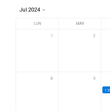
LUN
MAR
1
2
8
9
1:3