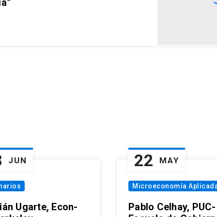
ia”
8
22
JUN
MAY
narios
Microeconomía Aplicad
tián Ugarte, Econ-
Pablo Celhay, PUC-