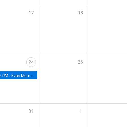
17
18
25
24
5 PM -
Evan Munro, Neyman Visiting Assistant Professor in the Department of Statistics at UC Berkeley
31
1