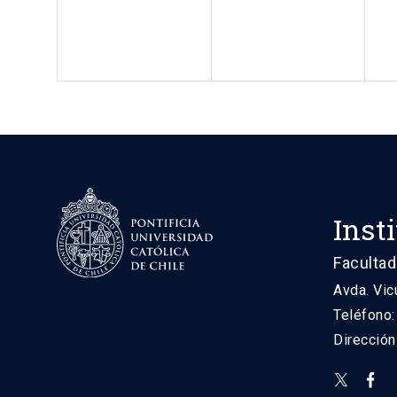
Inst
Facultad
Avda. Vic
Teléfono
Direcció