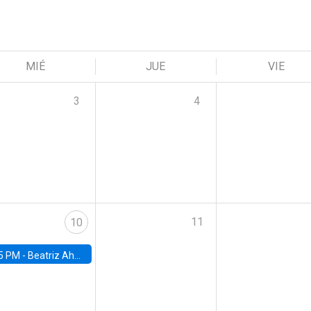
MIÉ
JUE
VIE
3
4
11
10
5 PM -
Beatriz Ahumada, PhD candidate, Universidad de Pittsburgh