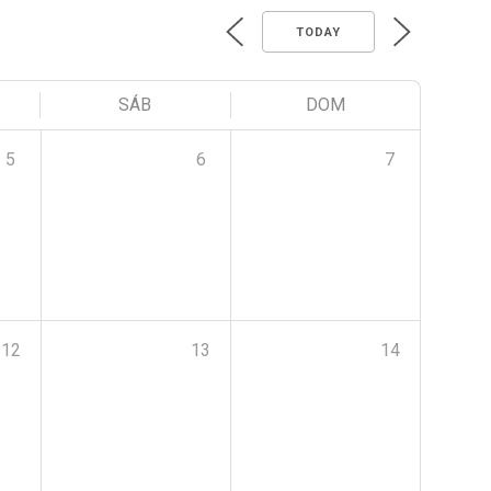
TODAY
SÁB
DOM
5
6
7
12
13
14