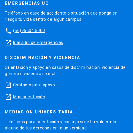
EMERGENCIAS UC
Teléfono en caso de accidente o situación que ponga en
riesgo tu vida dentro de algún campus.
phone
(56)95504 5000
launch
Ir al sitio de Emergencias
DISCRIMINACIÓN Y VIOLENCIA
Orientación y apoyo en casos de discriminación, violencia de
género o violencia sexual.
launch
Contacto para apoyo
launch
Más orientación
MEDIACIÓN UNIVERSITARIA
Teléfonos para orientación y consejo si se ha vulnerado
alguno de tus derechos en la universidad.