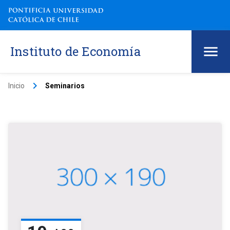
Instituto de Economía
keyboard_arrow_right
Inicio
Seminarios