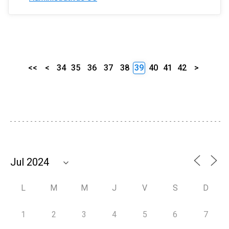
<<
<
34
35
36
37
38
39
40
41
42
>
L
M
M
J
V
S
D
1
2
3
4
5
6
7