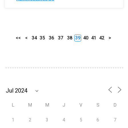
<<
<
34
35
36
37
38
39
40
41
42
>
L
M
M
J
V
S
D
1
2
3
4
5
6
7