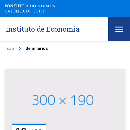
Instituto de Economía
keyboard_arrow_right
Inicio
Seminarios