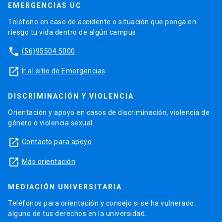
EMERGENCIAS UC
Teléfono en caso de accidente o situación que ponga en
riesgo tu vida dentro de algún campus.
phone
(56)95504 5000
launch
Ir al sitio de Emergencias
DISCRIMINACIÓN Y VIOLENCIA
Orientación y apoyo en casos de discriminación, violencia de
género o violencia sexual.
launch
Contacto para apoyo
launch
Más orientación
MEDIACIÓN UNIVERSITARIA
Teléfonos para orientación y consejo si se ha vulnerado
alguno de tus derechos en la universidad.