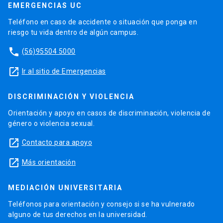
EMERGENCIAS UC
Teléfono en caso de accidente o situación que ponga en
riesgo tu vida dentro de algún campus.
phone
(56)95504 5000
launch
Ir al sitio de Emergencias
DISCRIMINACIÓN Y VIOLENCIA
Orientación y apoyo en casos de discriminación, violencia de
género o violencia sexual.
launch
Contacto para apoyo
launch
Más orientación
MEDIACIÓN UNIVERSITARIA
Teléfonos para orientación y consejo si se ha vulnerado
alguno de tus derechos en la universidad.