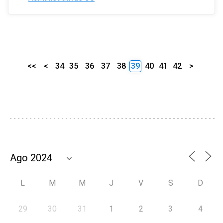
<<
<
34
35
36
37
38
39
40
41
42
>
L
M
M
J
V
S
D
29
30
31
1
2
3
4