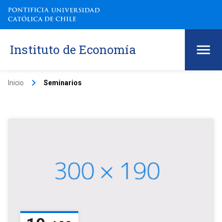
Instituto de Economía
keyboard_arrow_right
Inicio
Seminarios