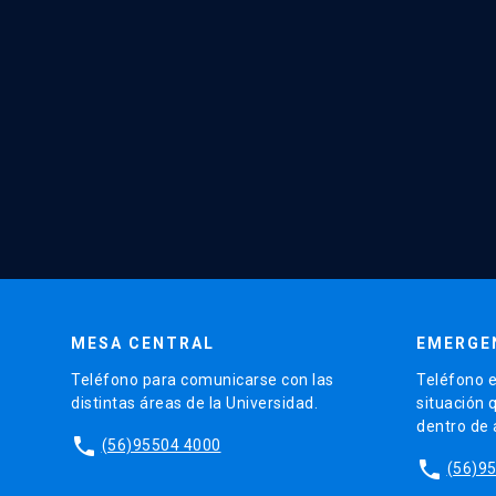
MESA CENTRAL
EMERGE
Teléfono para comunicarse con las
Teléfono e
distintas áreas de la Universidad.
situación 
dentro de
phone
(56)95504 4000
phone
(56)9