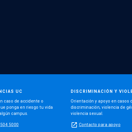
NCIAS UC
DISCRIMINACIÓN Y VIOL
n caso de accidente o
Orientación y apoyo en casos 
que ponga en riesgo tu vida
discriminación, violencia de g
 algún campus.
violencia sexual.
launch
5504 5000
Contacto para apoyo