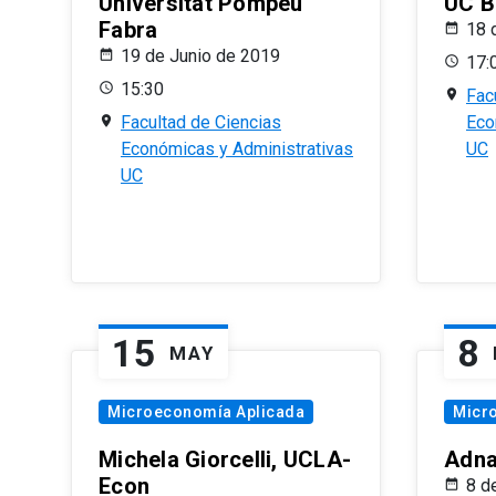
Universitat Pompeu
UC B
Fabra
18 
19 de Junio de 2019
17:
15:30
Fac
Facultad de Ciencias
Eco
Económicas y Administrativas
UC
UC
15
8
MAY
Microeconomía Aplicada
Micr
Michela Giorcelli, UCLA-
Adna
Econ
8 d