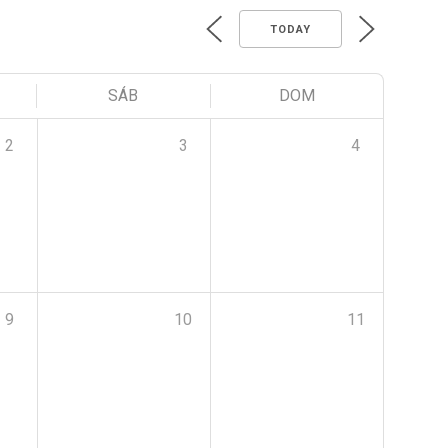
TODAY
SÁB
DOM
2
3
4
9
10
11