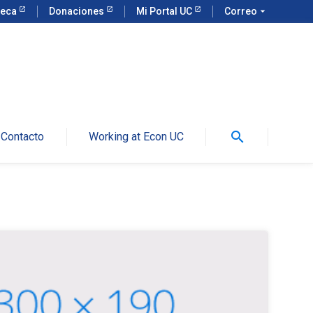
teca
Donaciones
Mi Portal UC
Correo
arrow_drop_down
search
Contacto
Working at Econ UC