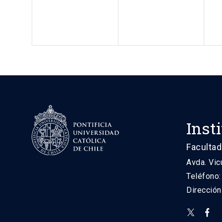
Inst
Facultad
Avda. Vic
Teléfono
Direcció