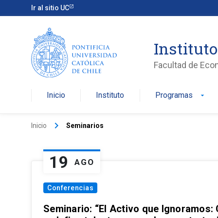
Ir al sitio UC
Institut
Facultad de Eco
Inicio
Instituto
Programas
arrow_drop_down
keyboard_arrow_right
Inicio
Seminarios
19
AGO
Conferencias
Seminario: “El Activo que Ignoramos: