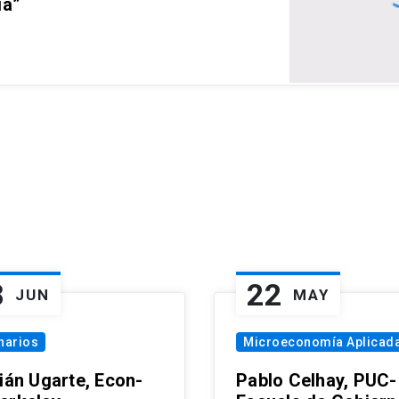
ia”
8
22
JUN
MAY
narios
Microeconomía Aplicad
tián Ugarte, Econ-
Pablo Celhay, PUC-