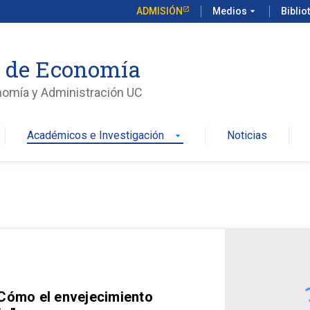
ADMISIÓN
Medios
arrow_drop_down
Biblio
o de Economía
nomía y Administración UC
Académicos e Investigación
Noticias
arrow_drop_down
 Cómo el envejecimiento