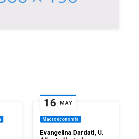
16
MAY
a
Macroeconomía
Evangelina Dardati, U.