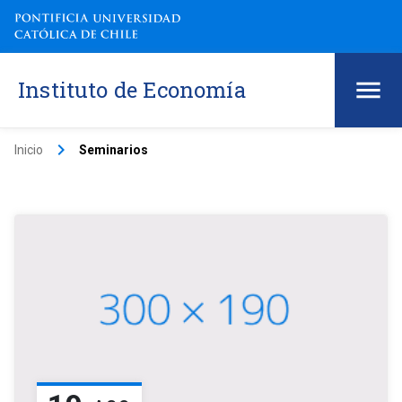
Instituto de Economía
keyboard_arrow_right
Inicio
Seminarios