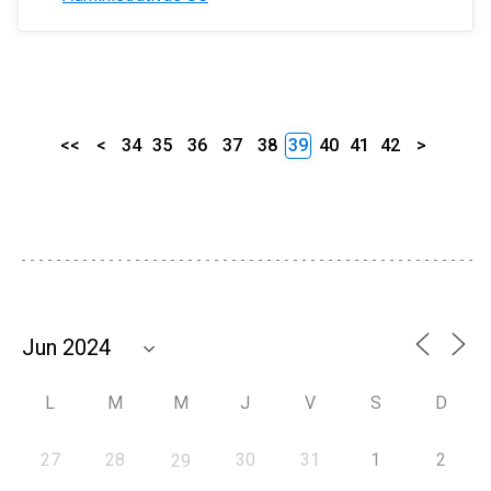
<<
<
34
35
36
37
38
39
40
41
42
>
L
M
M
J
V
S
D
27
28
30
31
1
2
29