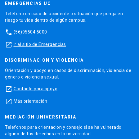
EMERGENCIAS UC
Teléfono en caso de accidente o situación que ponga en
riesgo tu vida dentro de algún campus.
phone
(56)95504 5000
launch
Ir al sitio de Emergencias
DISCRIMINACIÓN Y VIOLENCIA
Orientación y apoyo en casos de discriminación, violencia de
género o violencia sexual.
launch
Contacto para apoyo
launch
Más orientación
MEDIACIÓN UNIVERSITARIA
Teléfonos para orientación y consejo si se ha vulnerado
alguno de tus derechos en la universidad.