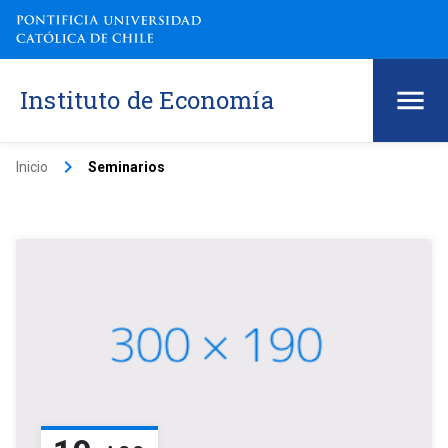
Instituto de Economía
keyboard_arrow_right
Inicio
Seminarios