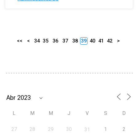
<<
<
34
35
36
37
38
39
40
41
42
>
L
M
M
J
V
S
D
27
28
29
30
1
2
31