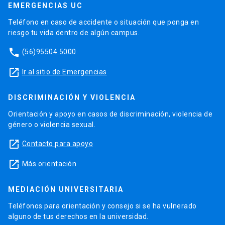
EMERGENCIAS UC
Teléfono en caso de accidente o situación que ponga en
riesgo tu vida dentro de algún campus.
phone
(56)95504 5000
launch
Ir al sitio de Emergencias
DISCRIMINACIÓN Y VIOLENCIA
Orientación y apoyo en casos de discriminación, violencia de
género o violencia sexual.
launch
Contacto para apoyo
launch
Más orientación
MEDIACIÓN UNIVERSITARIA
Teléfonos para orientación y consejo si se ha vulnerado
alguno de tus derechos en la universidad.