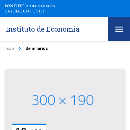
Instituto de Economía
keyboard_arrow_right
Inicio
Seminarios