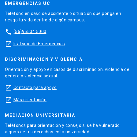
EMERGENCIAS UC
Teléfono en caso de accidente o situación que ponga en
riesgo tu vida dentro de algún campus.
phone
(56)95504 5000
launch
Ir al sitio de Emergencias
DISCRIMINACIÓN Y VIOLENCIA
Orientación y apoyo en casos de discriminación, violencia de
género o violencia sexual.
launch
Contacto para apoyo
launch
Más orientación
MEDIACIÓN UNIVERSITARIA
Teléfonos para orientación y consejo si se ha vulnerado
alguno de tus derechos en la universidad.