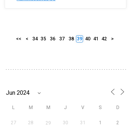
<<
<
34
35
36
37
38
39
40
41
42
>
L
M
M
J
V
S
D
27
28
30
31
1
2
29