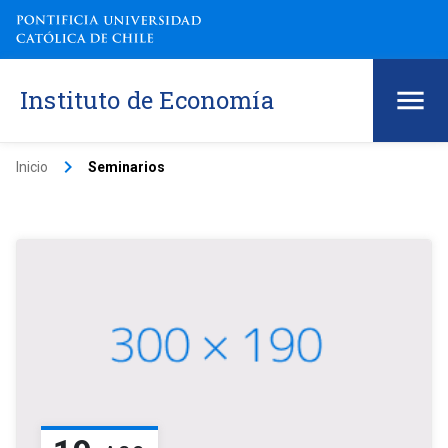
Instituto de Economía
keyboard_arrow_right
Inicio
Seminarios