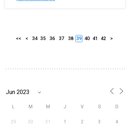
<<
<
34
35
36
37
38
39
40
41
42
>
L
M
M
J
V
S
D
29
30
31
1
2
3
4