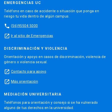
EMERGENCIAS UC
Teléfono en caso de accidente o situación que ponga en
riesgo tu vida dentro de algún campus.
phone
(56)95504 5000
launch
Ir al sitio de Emergencias
DISCRIMINACIÓN Y VIOLENCIA
Orientación y apoyo en casos de discriminación, violencia de
género o violencia sexual.
launch
Contacto para apoyo
launch
Más orientación
MEDIACIÓN UNIVERSITARIA
Teléfonos para orientación y consejo si se ha vulnerado
alguno de tus derechos en la universidad.