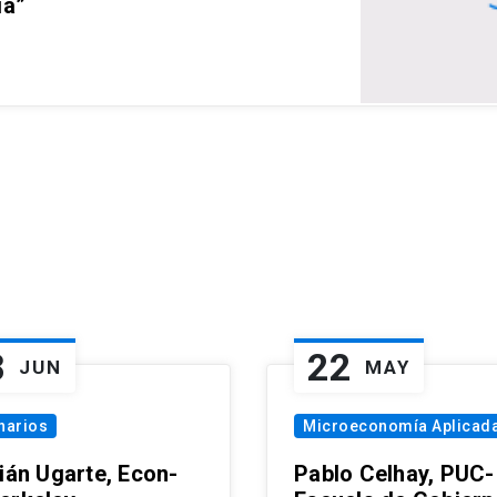
ia”
8
22
JUN
MAY
narios
Microeconomía Aplicad
tián Ugarte, Econ-
Pablo Celhay, PUC-