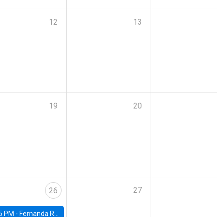
12
13
19
20
27
26
5 PM -
Fernanda Rojas Ampuero, University of Wisconsin-Madison