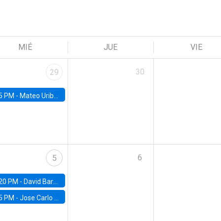
MIÉ
JUE
VIE
30
29
5 PM -
Mateo Uribe-Castro, Universidad de los Andes (Colombia)
6
5
20 PM -
David Bardey, Universidad de los Andes - CEDE
5 PM -
Jose Carlo Bermudez, UC (ME) & World Bank