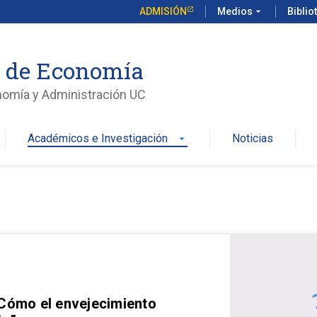
ADMISIÓN
Medios
arrow_drop_down
Biblio
o de Economía
nomía y Administración UC
Académicos e Investigación
Noticias
arrow_drop_down
 Cómo el envejecimiento