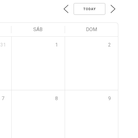
TODAY
SÁB
DOM
31
1
2
7
8
9