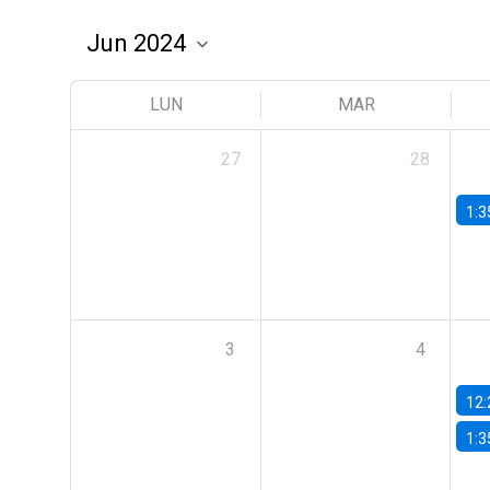
LUN
MAR
27
28
1:3
3
4
12:
1:3