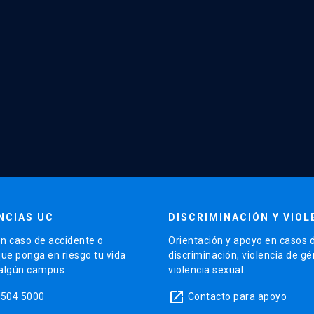
NCIAS UC
DISCRIMINACIÓN Y VIOL
n caso de accidente o
Orientación y apoyo en casos 
que ponga en riesgo tu vida
discriminación, violencia de g
 algún campus.
violencia sexual.
launch
5504 5000
Contacto para apoyo