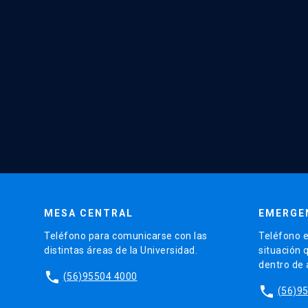
MESA CENTRAL
EMERGE
Teléfono para comunicarse con las
Teléfono e
distintas áreas de la Universidad.
situación 
dentro de
phone
(56)95504 4000
phone
(56)9