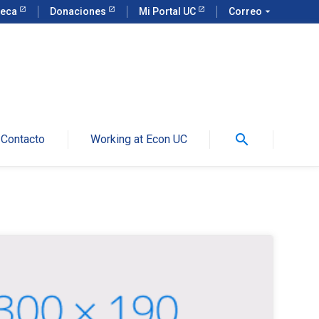
teca
Donaciones
Mi Portal UC
Correo
arrow_drop_down
search
Contacto
Working at Econ UC