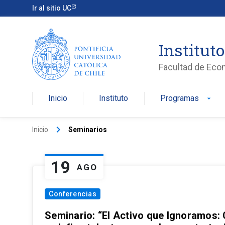
Ir al sitio UC
Institut
Facultad de Eco
Inicio
Instituto
Programas
arrow_drop_down
keyboard_arrow_right
Inicio
Seminarios
19
AGO
Conferencias
Seminario: “El Activo que Ignoramos: