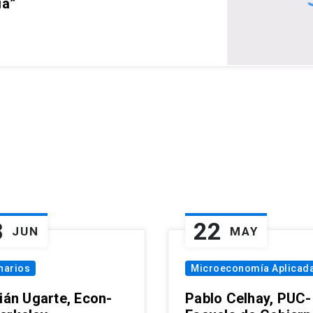
ia”
8
22
JUN
MAY
narios
Microeconomía Aplicad
tián Ugarte, Econ-
Pablo Celhay, PUC-