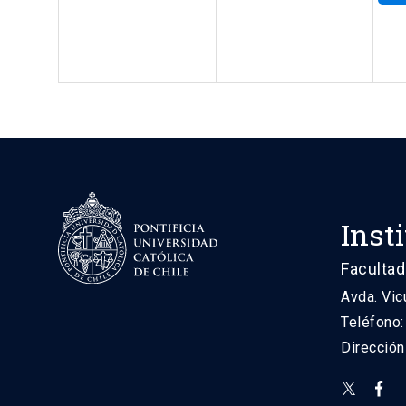
Inst
Facultad
Avda. Vic
Teléfono
Direcció