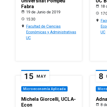
Universitat Pompeu
UC B
Fabra
18 
19 de Junio de 2019
17:
15:30
Fac
Facultad de Ciencias
Eco
Económicas y Administrativas
UC
UC
15
8
MAY
Microeconomía Aplicada
Micr
Michela Giorcelli, UCLA-
Adna
Econ
8 d