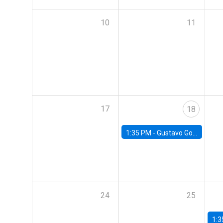
10
11
17
18
1:35 PM -
Gustavo González, Banco Central de Chile
24
25
1:3