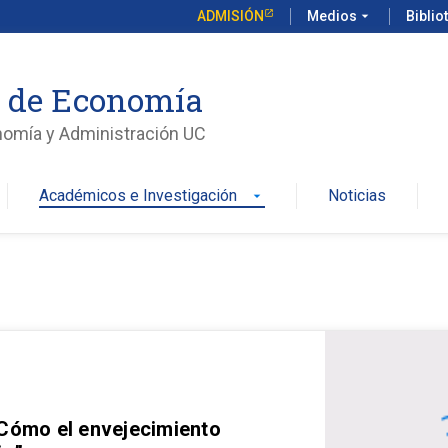
ADMISIÓN
Medios
arrow_drop_down
Biblio
o de Economía
nomía y Administración UC
Académicos e Investigación
Noticias
arrow_drop_down
 Cómo el envejecimiento