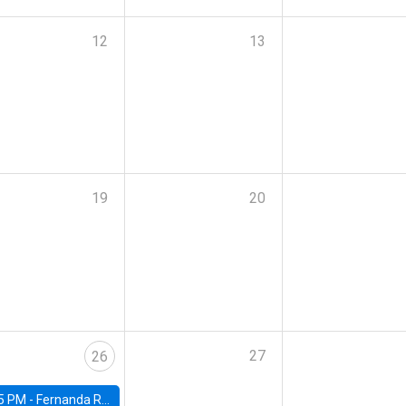
12
13
19
20
27
26
5 PM -
Fernanda Rojas Ampuero, University of Wisconsin-Madison