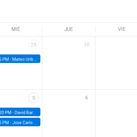
MIÉ
JUE
VIE
30
29
5 PM -
Mateo Uribe-Castro, Universidad de los Andes (Colombia)
6
5
20 PM -
David Bardey, Universidad de los Andes - CEDE
5 PM -
Jose Carlo Bermudez, UC (ME) & World Bank