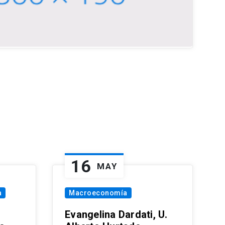
16
MAY
a
Macroeconomía
Evangelina Dardati, U.