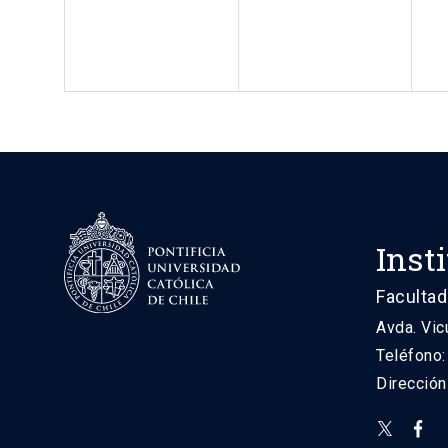
Inst
Facultad
Avda. Vic
Teléfono
Direcció