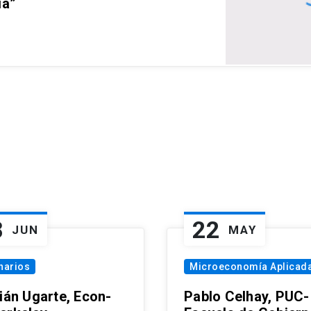
ia”
8
22
JUN
MAY
narios
Microeconomía Aplicad
tián Ugarte, Econ-
Pablo Celhay, PUC-