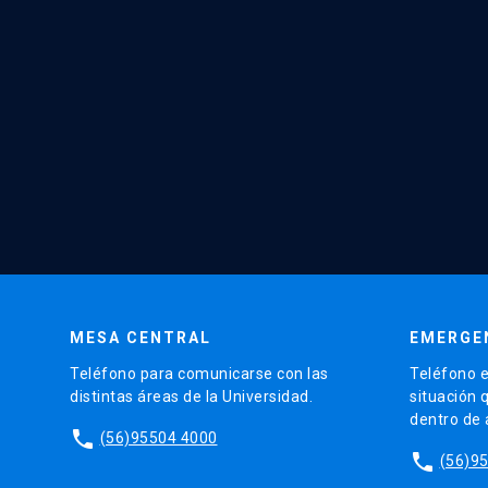
MESA CENTRAL
EMERGE
Teléfono para comunicarse con las
Teléfono e
distintas áreas de la Universidad.
situación 
dentro de
phone
(56)95504 4000
phone
(56)9