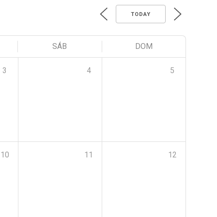
TODAY
SÁB
DOM
3
4
5
10
11
12