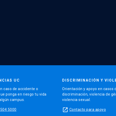
NCIAS UC
DISCRIMINACIÓN Y VIOL
n caso de accidente o
Orientación y apoyo en casos 
que ponga en riesgo tu vida
discriminación, violencia de g
 algún campus.
violencia sexual.
launch
5504 5000
Contacto para apoyo