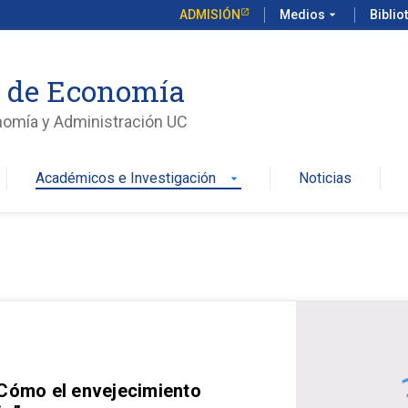
ADMISIÓN
Medios
arrow_drop_down
Biblio
o de Economía
nomía y Administración UC
Académicos e Investigación
Noticias
arrow_drop_down
 Cómo el envejecimiento