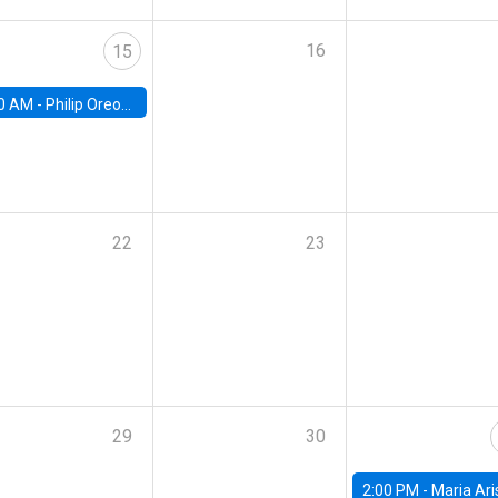
16
15
0 AM -
Philip Oreopolous, University of Toronto
22
23
29
30
2:00 PM -
Maria Aristizabal-Ramirez, FED