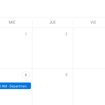
MIÉ
JUE
VIE
1
2
9
8
0 AM -
Department Seminar: James Robinson