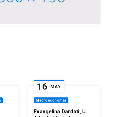
16
MAY
a
Macroeconomía
Evangelina Dardati, U.