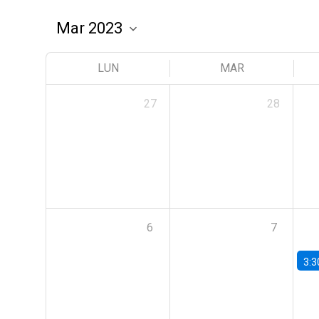
LUN
MAR
27
28
6
7
3:3