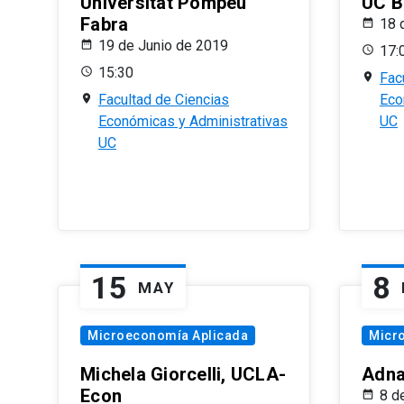
Universitat Pompeu
UC B
Fabra
18 
19 de Junio de 2019
17:
15:30
Fac
Facultad de Ciencias
Eco
Económicas y Administrativas
UC
UC
15
8
MAY
Microeconomía Aplicada
Micr
Michela Giorcelli, UCLA-
Adna
Econ
8 d