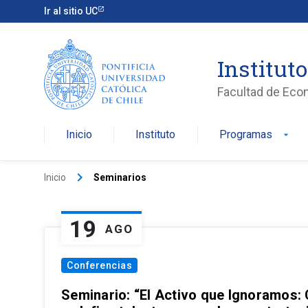
Ir al sitio UC
Institut
Facultad de Eco
Inicio
Instituto
Programas
arrow_drop_down
keyboard_arrow_right
Inicio
Seminarios
19
AGO
Conferencias
Seminario: “El Activo que Ignoramos: