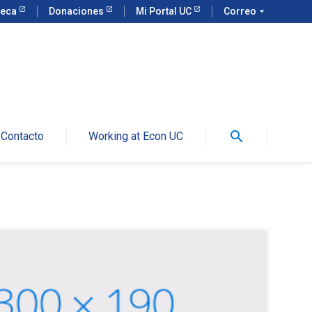
teca
Donaciones
Mi Portal UC
Correo
arrow_drop_down
search
Contacto
Working at Econ UC