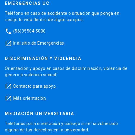
EMERGENCIAS UC
Teléfono en caso de accidente o situación que ponga en
riesgo tu vida dentro de algún campus.
phone
(56)95504 5000
launch
Ir al sitio de Emergencias
DISCRIMINACIÓN Y VIOLENCIA
Orientación y apoyo en casos de discriminación, violencia de
género o violencia sexual.
launch
Contacto para apoyo
launch
Más orientación
MEDIACIÓN UNIVERSITARIA
Teléfonos para orientación y consejo si se ha vulnerado
alguno de tus derechos en la universidad.