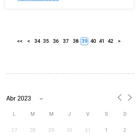
<<
<
34
35
36
37
38
39
40
41
42
>
L
M
M
J
V
S
D
27
28
29
30
1
2
31