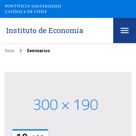
Instituto de Economía
keyboard_arrow_right
Inicio
Seminarios