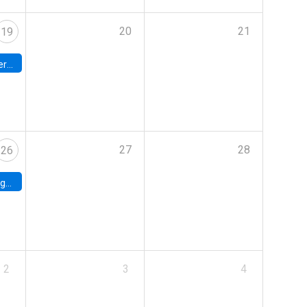
20
21
19
umbia
27
28
26
uke
2
3
4