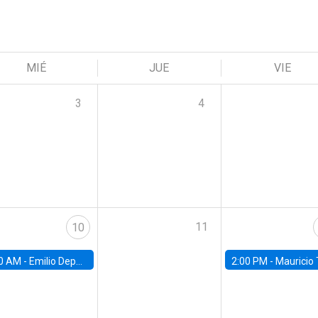
MIÉ
JUE
VIE
3
4
11
10
0 AM -
Emilio Depetris-Chauvín, Universidad Católica
2:00 PM -
Mauricio Tejada,