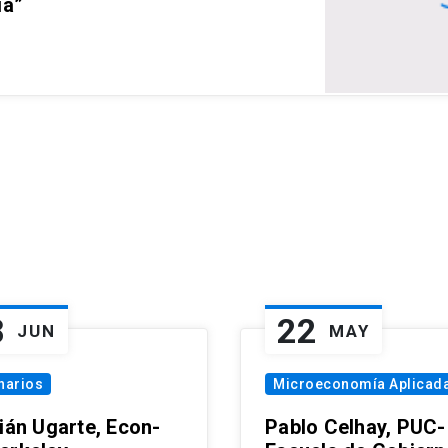
ia”
8
22
JUN
MAY
narios
Microeconomía Aplicad
tián Ugarte, Econ-
Pablo Celhay, PUC-