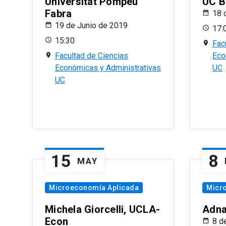
Universitat Pompeu
UC B
Fabra
18 
19 de Junio de 2019
17:
15:30
Fac
Facultad de Ciencias
Eco
Económicas y Administrativas
UC
UC
15
8
MAY
Microeconomía Aplicada
Micr
Michela Giorcelli, UCLA-
Adna
Econ
8 d