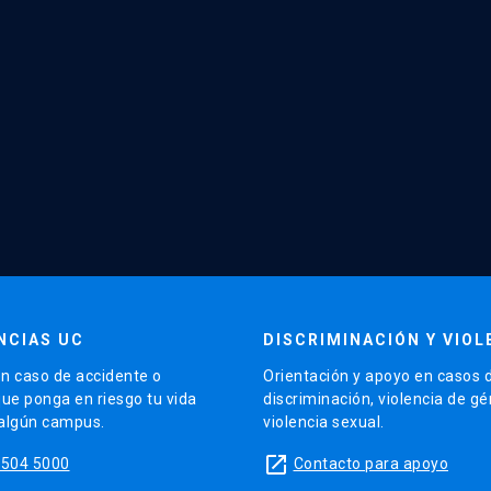
NCIAS UC
DISCRIMINACIÓN Y VIOL
n caso de accidente o
Orientación y apoyo en casos 
que ponga en riesgo tu vida
discriminación, violencia de g
 algún campus.
violencia sexual.
launch
5504 5000
Contacto para apoyo