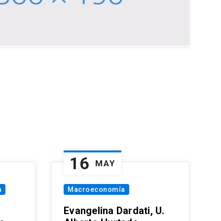
16
MAY
a
Macroeconomía
Evangelina Dardati, U.