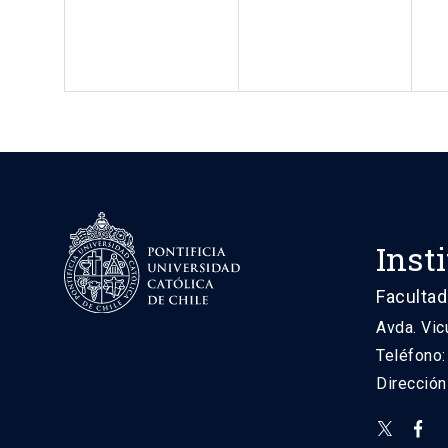
Inst
Facultad
Avda. Vic
Teléfono
Direcció