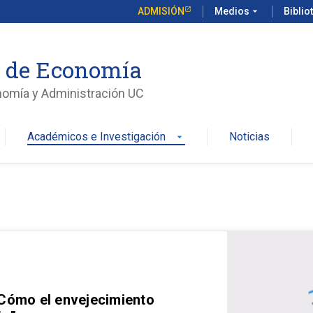
ADMISIÓN
Medios
arrow_drop_down
Biblio
o de Economía
nomía y Administración UC
Académicos e Investigación
Noticias
arrow_drop_down
 Cómo el envejecimiento