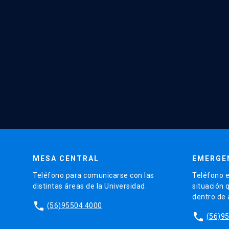
MESA CENTRAL
EMERGE
Teléfono para comunicarse con las
Teléfono e
distintas áreas de la Universidad.
situación 
dentro de
phone
(56)95504 4000
phone
(56)9