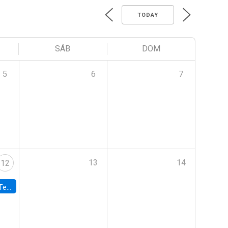
TODAY
SÁB
DOM
5
6
7
13
14
12
 UDP