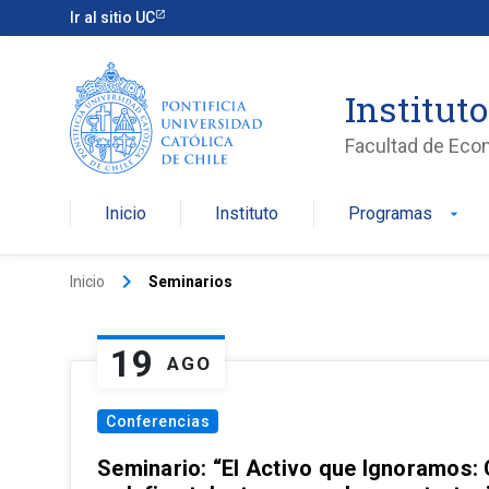
Ir al sitio UC
Institut
Facultad de Eco
Inicio
Instituto
Programas
arrow_drop_down
keyboard_arrow_right
Inicio
Seminarios
19
AGO
Conferencias
Seminario: “El Activo que Ignoramos: