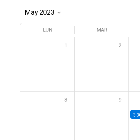
LUN
MAR
1
2
8
9
3:3