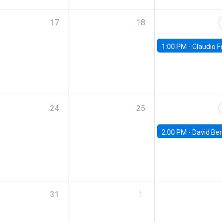
17
18
1:00 PM -
Claudio Ferraz, British Col
24
25
2:00 PM -
David Berger, D
31
1