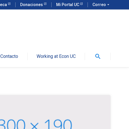
teca
Donaciones
Mi Portal UC
Correo
arrow_drop_down
search
Contacto
Working at Econ UC