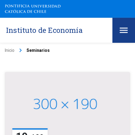
Instituto de Economía
keyboard_arrow_right
Inicio
Seminarios