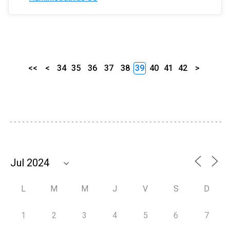
<<
<
34
35
36
37
38
39
40
41
42
>
L
M
M
J
V
S
D
1
2
3
4
5
6
7