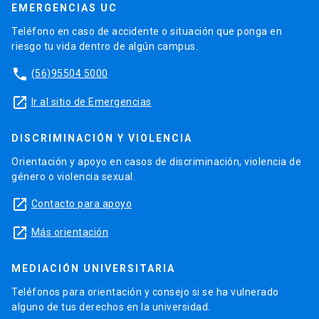
EMERGENCIAS UC
Teléfono en caso de accidente o situación que ponga en
riesgo tu vida dentro de algún campus.
phone
(56)95504 5000
launch
Ir al sitio de Emergencias
DISCRIMINACIÓN Y VIOLENCIA
Orientación y apoyo en casos de discriminación, violencia de
género o violencia sexual.
launch
Contacto para apoyo
launch
Más orientación
MEDIACIÓN UNIVERSITARIA
Teléfonos para orientación y consejo si se ha vulnerado
alguno de tus derechos en la universidad.