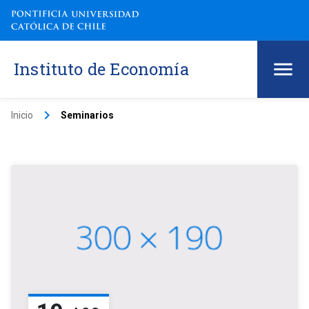
Instituto de Economía
keyboard_arrow_right
Inicio
Seminarios