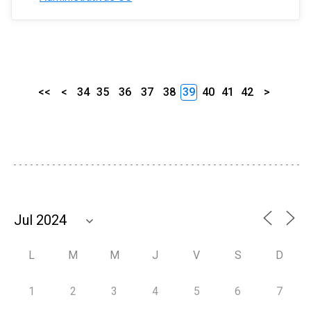
<<
<
34
35
36
37
38
39
40
41
42
>
L
M
M
J
V
S
D
1
2
3
4
5
6
7