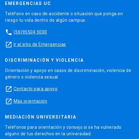
EMERGENCIAS UC
Teléfono en caso de accidente o situación que ponga en
riesgo tu vida dentro de algún campus.
phone
(56)95504 5000
launch
Ir al sitio de Emergencias
DISCRIMINACIÓN Y VIOLENCIA
Orientación y apoyo en casos de discriminación, violencia de
género o violencia sexual.
launch
Contacto para apoyo
launch
Más orientación
MEDIACIÓN UNIVERSITARIA
Teléfonos para orientación y consejo si se ha vulnerado
alguno de tus derechos en la universidad.