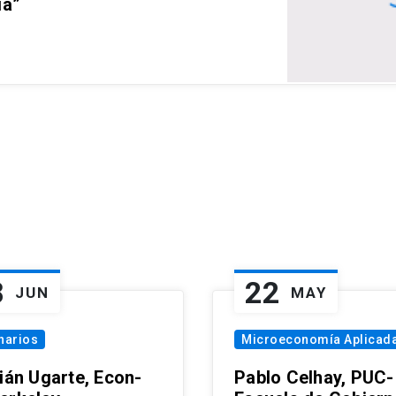
ia”
8
22
JUN
MAY
narios
Microeconomía Aplicad
tián Ugarte, Econ-
Pablo Celhay, PUC-