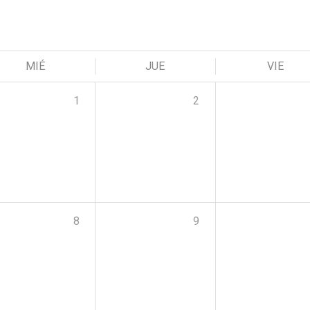
MIÉ
JUE
VIE
1
2
8
9