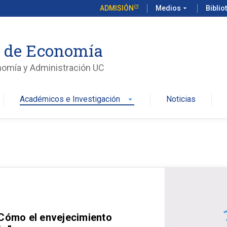
ADMISIÓN
Medios
arrow_drop_down
Biblio
o de Economía
nomía y Administración UC
Académicos e Investigación
Noticias
arrow_drop_down
 Cómo el envejecimiento