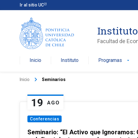
Ir al sitio UC
Institut
Facultad de Eco
Inicio
Instituto
Programas
arrow_drop_down
keyboard_arrow_right
Inicio
Seminarios
19
AGO
Conferencias
Seminario: “El Activo que Ignoramos: