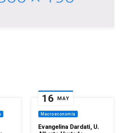
16
MAY
a
Macroeconomía
Evangelina Dardati, U.