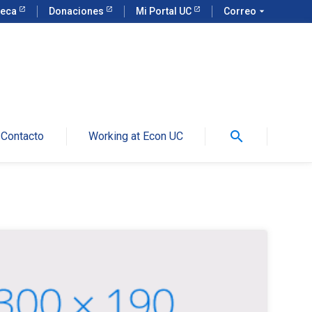
teca
Donaciones
Mi Portal UC
Correo
arrow_drop_down
search
Contacto
Working at Econ UC