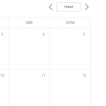
TODAY
SÁB
DOM
3
4
5
10
11
12