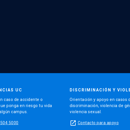
NCIAS UC
DISCRIMINACIÓN Y VIOL
n caso de accidente o
Orientación y apoyo en casos 
que ponga en riesgo tu vida
discriminación, violencia de g
 algún campus.
violencia sexual.
launch
5504 5000
Contacto para apoyo