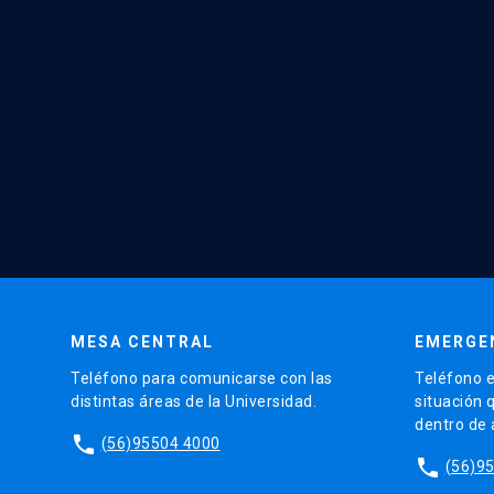
MESA CENTRAL
EMERGE
Teléfono para comunicarse con las
Teléfono e
distintas áreas de la Universidad.
situación 
dentro de
phone
(56)95504 4000
phone
(56)9