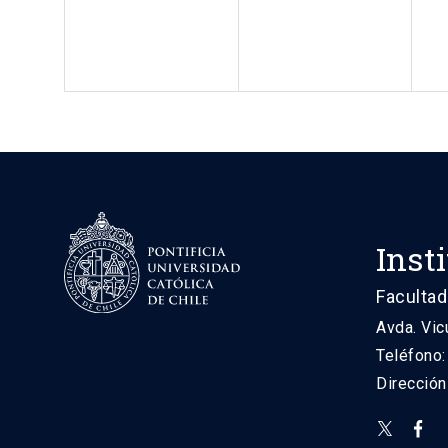
Inst
Facultad
Avda. Vic
Teléfono
Direcció