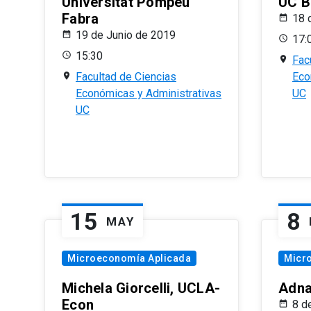
Universitat Pompeu
UC B
Fabra
18 
19 de Junio de 2019
17:
15:30
Fac
Facultad de Ciencias
Eco
Económicas y Administrativas
UC
UC
15
8
MAY
Microeconomía Aplicada
Micr
Michela Giorcelli, UCLA-
Adna
Econ
8 d