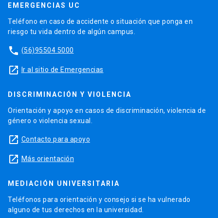
EMERGENCIAS UC
Teléfono en caso de accidente o situación que ponga en
riesgo tu vida dentro de algún campus.
phone
(56)95504 5000
launch
Ir al sitio de Emergencias
DISCRIMINACIÓN Y VIOLENCIA
Orientación y apoyo en casos de discriminación, violencia de
género o violencia sexual.
launch
Contacto para apoyo
launch
Más orientación
MEDIACIÓN UNIVERSITARIA
Teléfonos para orientación y consejo si se ha vulnerado
alguno de tus derechos en la universidad.