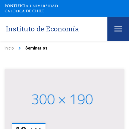
Instituto de Economía
keyboard_arrow_right
Inicio
Seminarios