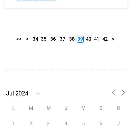
<<
<
34
35
36
37
38
39
40
41
42
>
L
M
M
J
V
S
D
1
2
3
4
5
6
7