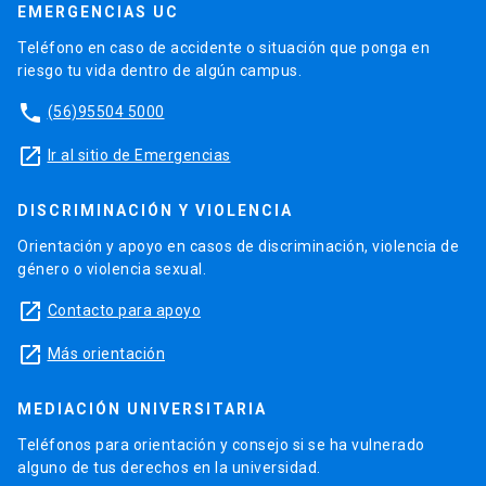
EMERGENCIAS UC
Teléfono en caso de accidente o situación que ponga en
riesgo tu vida dentro de algún campus.
phone
(56)95504 5000
launch
Ir al sitio de Emergencias
DISCRIMINACIÓN Y VIOLENCIA
Orientación y apoyo en casos de discriminación, violencia de
género o violencia sexual.
launch
Contacto para apoyo
launch
Más orientación
MEDIACIÓN UNIVERSITARIA
Teléfonos para orientación y consejo si se ha vulnerado
alguno de tus derechos en la universidad.