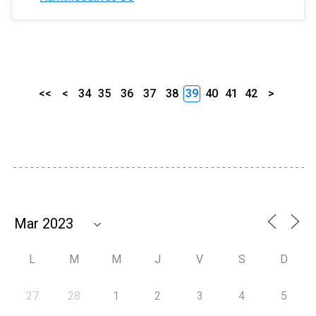
<<
<
34
35
36
37
38
39
40
41
42
>
L
M
M
J
V
S
D
27
28
1
2
3
4
5