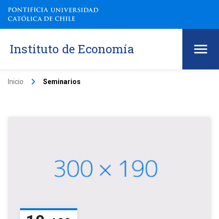
Instituto de Economía
keyboard_arrow_right
Inicio
Seminarios