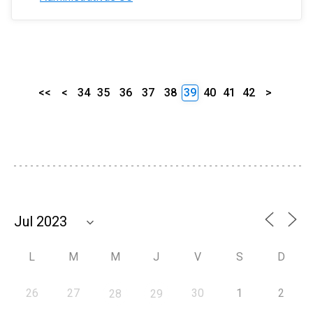
<<
<
34
35
36
37
38
39
40
41
42
>
L
M
M
J
V
S
D
26
27
30
1
2
28
29