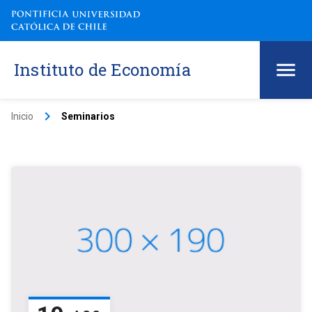
Instituto de Economía
keyboard_arrow_right
Inicio
Seminarios