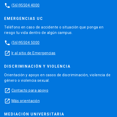
phone
(56)95504 4000
EMERGENCIAS UC
Teléfono en caso de accidente o situación que ponga en
riesgo tu vida dentro de algún campus.
phone
(56)95504 5000
launch
Ir al sitio de Emergencias
DISCRIMINACIÓN Y VIOLENCIA
Orientación y apoyo en casos de discriminación, violencia de
género o violencia sexual.
launch
Contacto para apoyo
launch
Más orientación
MEDIACIÓN UNIVERSITARIA