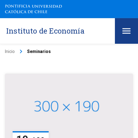
Instituto de Economía
keyboard_arrow_right
Inicio
Seminarios