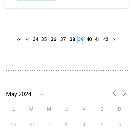
<<
<
34
35
36
37
38
39
40
41
42
>
L
M
M
J
V
S
D
29
30
1
2
3
4
5