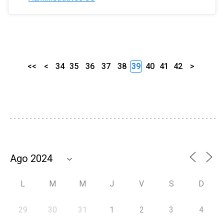
<<
<
34
35
36
37
38
39
40
41
42
>
L
M
M
J
V
S
D
29
30
31
1
2
3
4