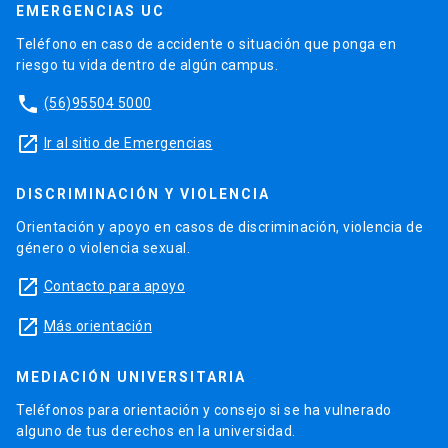
EMERGENCIAS UC
Teléfono en caso de accidente o situación que ponga en
riesgo tu vida dentro de algún campus.
phone
(56)95504 5000
launch
Ir al sitio de Emergencias
DISCRIMINACIÓN Y VIOLENCIA
Orientación y apoyo en casos de discriminación, violencia de
género o violencia sexual.
launch
Contacto para apoyo
launch
Más orientación
MEDIACIÓN UNIVERSITARIA
Teléfonos para orientación y consejo si se ha vulnerado
alguno de tus derechos en la universidad.