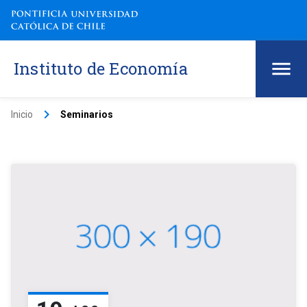
Instituto de Economía
keyboard_arrow_right
Inicio
Seminarios