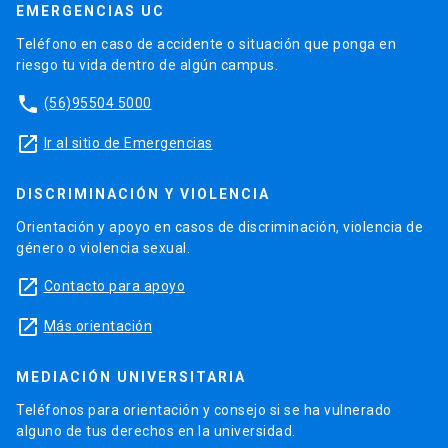
EMERGENCIAS UC
Teléfono en caso de accidente o situación que ponga en
riesgo tu vida dentro de algún campus.
phone
(56)95504 5000
launch
Ir al sitio de Emergencias
DISCRIMINACIÓN Y VIOLENCIA
Orientación y apoyo en casos de discriminación, violencia de
género o violencia sexual.
launch
Contacto para apoyo
launch
Más orientación
MEDIACIÓN UNIVERSITARIA
Teléfonos para orientación y consejo si se ha vulnerado
alguno de tus derechos en la universidad.