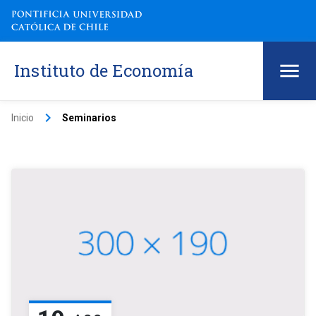
Instituto de Economía
keyboard_arrow_right
Inicio
Seminarios