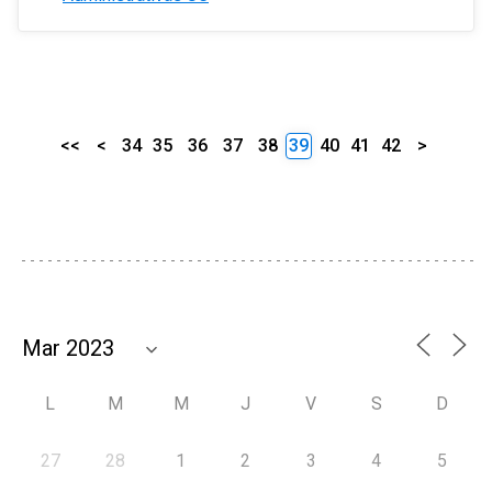
<<
<
34
35
36
37
38
39
40
41
42
>
L
M
M
J
V
S
D
27
28
1
2
3
4
5