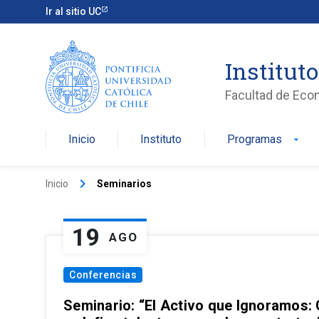
Ir al sitio UC
Institut
Facultad de Eco
Inicio
Instituto
Programas
arrow_drop_down
keyboard_arrow_right
Inicio
Seminarios
19
AGO
Conferencias
Seminario: “El Activo que Ignoramos: