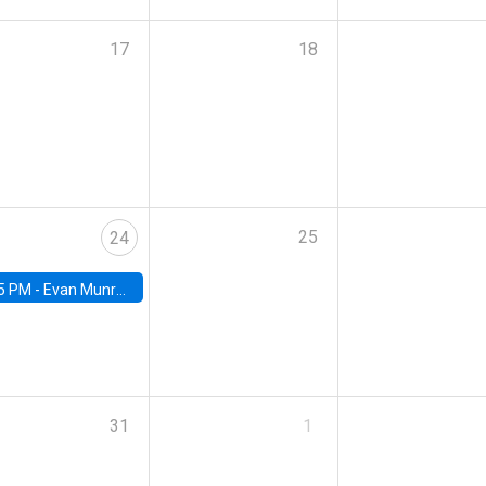
17
18
25
24
5 PM -
Evan Munro, Neyman Visiting Assistant Professor in the Department of Statistics at UC Berkeley
31
1