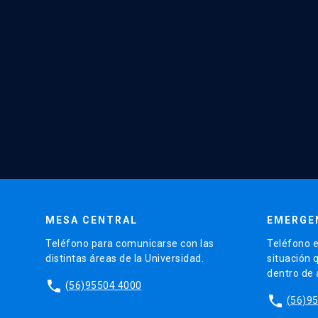
MESA CENTRAL
EMERGE
Teléfono para comunicarse con las
Teléfono e
distintas áreas de la Universidad.
situación 
dentro de
phone
(56)95504 4000
phone
(56)9