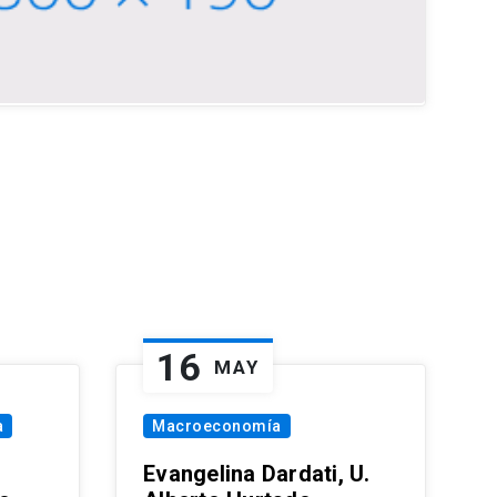
16
MAY
a
Macroeconomía
Evangelina Dardati, U.