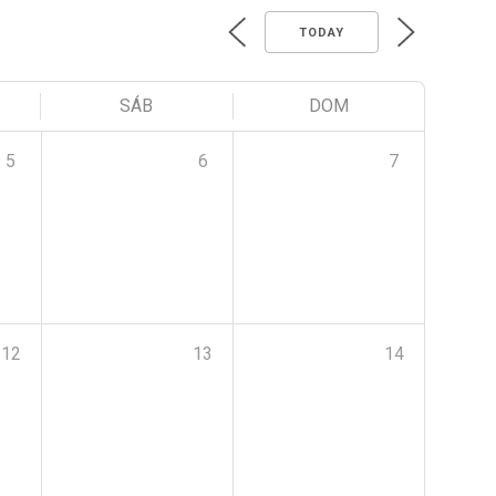
TODAY
SÁB
DOM
5
6
7
12
13
14