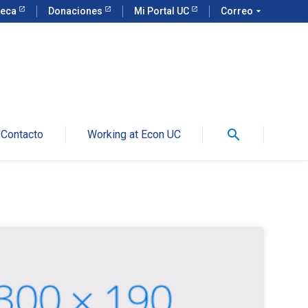
teca
Donaciones
Mi Portal UC
Correo
arrow_drop_down
search
Contacto
Working at Econ UC