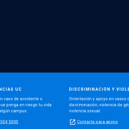
NCIAS UC
DISCRIMINACIÓN Y VIOL
n caso de accidente o
Orientación y apoyo en casos 
que ponga en riesgo tu vida
discriminación, violencia de g
 algún campus.
violencia sexual.
launch
5504 5000
Contacto para apoyo