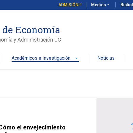
ADMISIÓN
Medios
arrow_drop_down
Biblio
o de Economía
nomía y Administración UC
Académicos e Investigación
Noticias
arrow_drop_down
 Cómo el envejecimiento