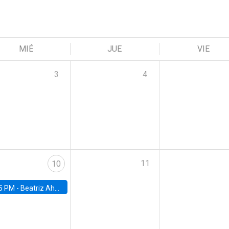
MIÉ
JUE
VIE
3
4
11
10
5 PM -
Beatriz Ahumada, PhD candidate, Universidad de Pittsburgh