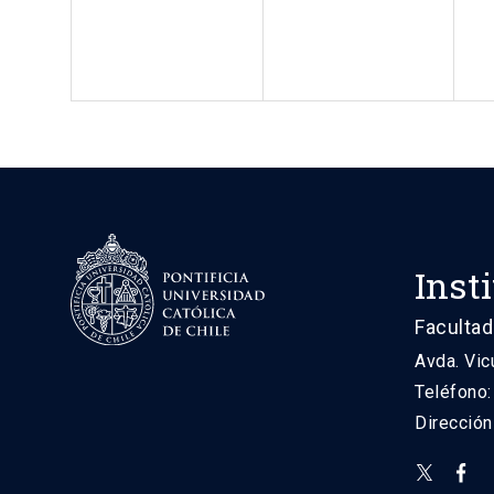
Inst
Facultad
Avda. Vic
Teléfono
Direcció