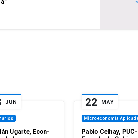
ia”
8
22
JUN
MAY
narios
Microeconomía Aplicad
tián Ugarte, Econ-
Pablo Celhay, PUC-