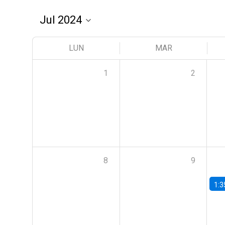
LUN
MAR
1
2
8
9
1:3