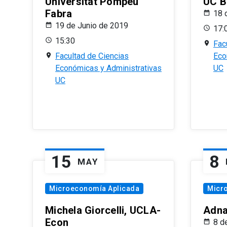
Universitat Pompeu
UC B
Fabra
18 
19 de Junio de 2019
17:
15:30
Fac
Facultad de Ciencias
Eco
Económicas y Administrativas
UC
UC
15
8
MAY
Microeconomía Aplicada
Micr
Michela Giorcelli, UCLA-
Adna
Econ
8 d