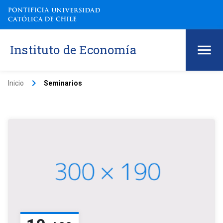
Instituto de Economía
keyboard_arrow_right
Inicio
Seminarios