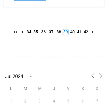
<<
<
34
35
36
37
38
39
40
41
42
>
L
M
M
J
V
S
D
1
2
3
4
5
6
7