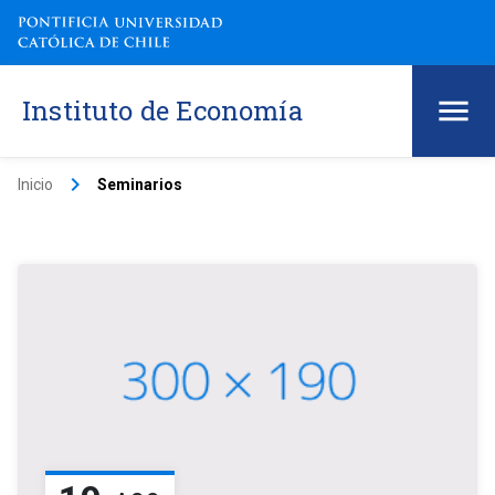
Instituto de Economía
keyboard_arrow_right
Inicio
Seminarios