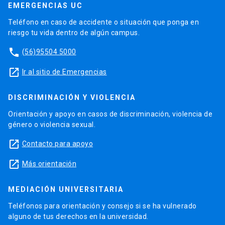
EMERGENCIAS UC
Teléfono en caso de accidente o situación que ponga en
riesgo tu vida dentro de algún campus.
phone
(56)95504 5000
launch
Ir al sitio de Emergencias
DISCRIMINACIÓN Y VIOLENCIA
Orientación y apoyo en casos de discriminación, violencia de
género o violencia sexual.
launch
Contacto para apoyo
launch
Más orientación
MEDIACIÓN UNIVERSITARIA
Teléfonos para orientación y consejo si se ha vulnerado
alguno de tus derechos en la universidad.