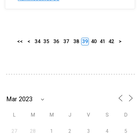
<<
<
34
35
36
37
38
39
40
41
42
>
L
M
M
J
V
S
D
27
28
1
2
3
4
5