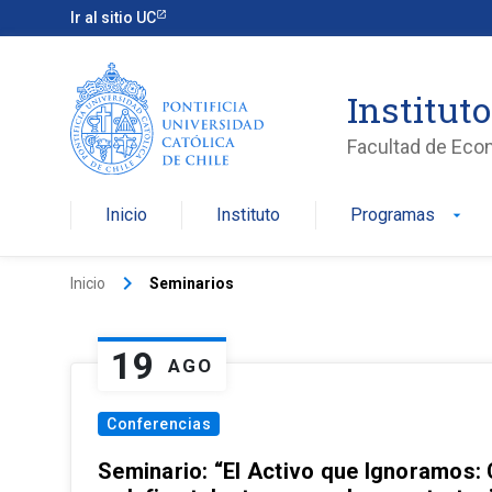
Ir al sitio UC
Institut
Facultad de Eco
Inicio
Instituto
Programas
arrow_drop_down
keyboard_arrow_right
Inicio
Seminarios
19
AGO
Conferencias
Seminario: “El Activo que Ignoramos: