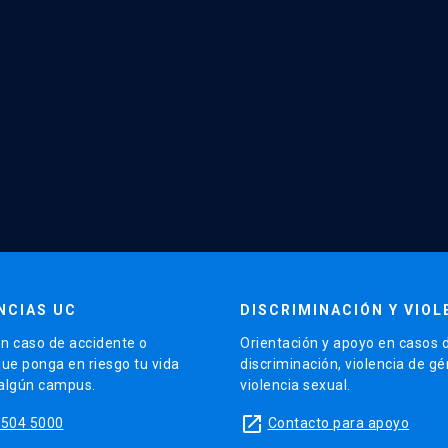
NCIAS UC
DISCRIMINACIÓN Y VIOL
n caso de accidente o
Orientación y apoyo en casos 
que ponga en riesgo tu vida
discriminación, violencia de g
 algún campus.
violencia sexual.
launch
5504 5000
Contacto para apoyo