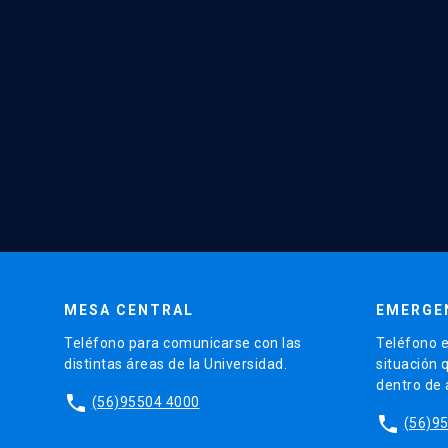
MESA CENTRAL
EMERGE
Teléfono para comunicarse con las
Teléfono e
distintas áreas de la Universidad.
situación 
dentro de
phone
(56)95504 4000
phone
(56)9