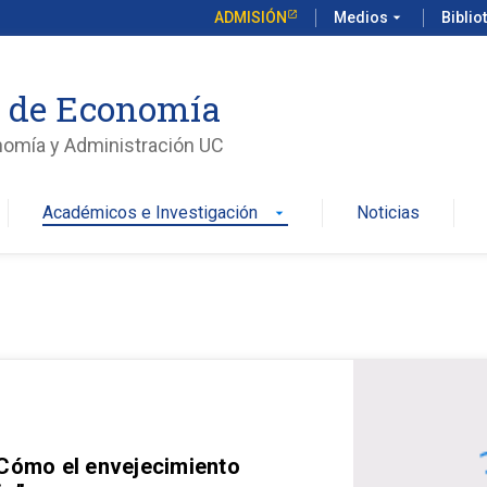
ADMISIÓN
Medios
arrow_drop_down
Biblio
o de Economía
nomía y Administración UC
Académicos e Investigación
Noticias
arrow_drop_down
 Cómo el envejecimiento