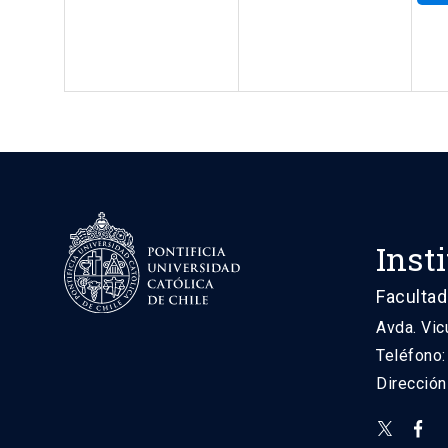
Inst
Facultad
Avda. Vic
Teléfono
Direcció