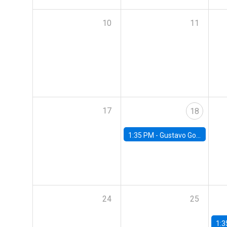
10
11
17
18
1:35 PM -
Gustavo González, Banco Central de Chile
24
25
1:3