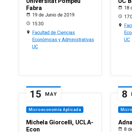
Universitat Pompeu
UC B
Fabra
18 
19 de Junio de 2019
17:
15:30
Fac
Facultad de Ciencias
Eco
Económicas y Administrativas
UC
UC
15
8
MAY
Microeconomía Aplicada
Micr
Michela Giorcelli, UCLA-
Adna
Econ
8 d