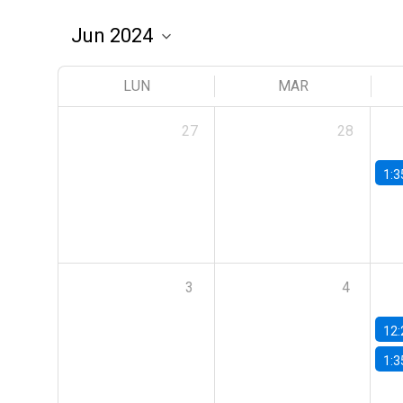
LUN
MAR
27
28
1:3
3
4
12:
1:3