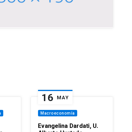
16
MAY
a
Macroeconomía
Evangelina Dardati, U.