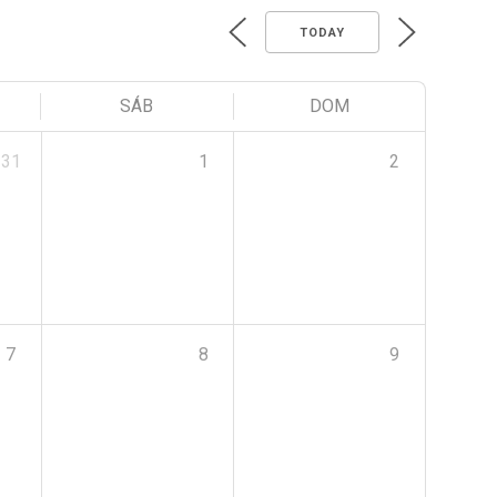
TODAY
SÁB
DOM
31
1
2
7
8
9