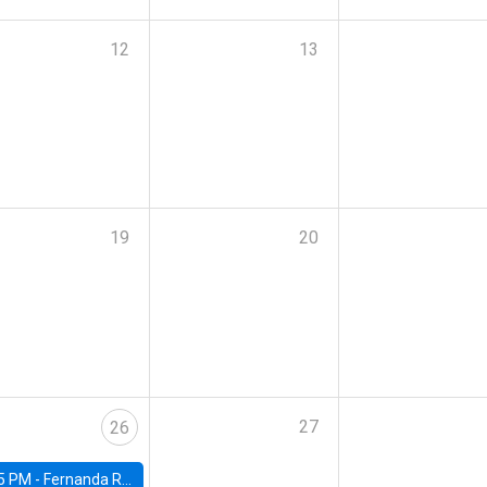
12
13
19
20
27
26
5 PM -
Fernanda Rojas Ampuero, University of Wisconsin-Madison