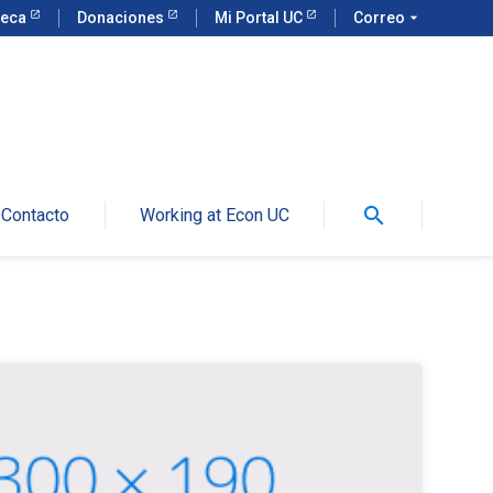
teca
Donaciones
Mi Portal UC
Correo
arrow_drop_down
search
Contacto
Working at Econ UC