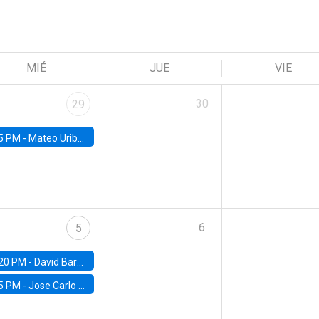
MIÉ
JUE
VIE
30
29
5 PM -
Mateo Uribe-Castro, Universidad de los Andes (Colombia)
6
5
20 PM -
David Bardey, Universidad de los Andes - CEDE
5 PM -
Jose Carlo Bermudez, UC (ME) & World Bank