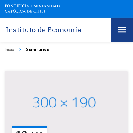
Instituto de Economía
keyboard_arrow_right
Inicio
Seminarios