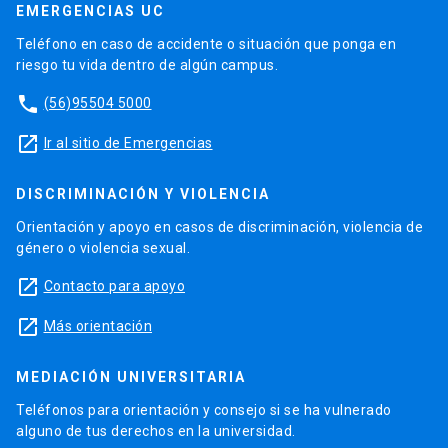
EMERGENCIAS UC
Teléfono en caso de accidente o situación que ponga en
riesgo tu vida dentro de algún campus.
phone
(56)95504 5000
launch
Ir al sitio de Emergencias
DISCRIMINACIÓN Y VIOLENCIA
Orientación y apoyo en casos de discriminación, violencia de
género o violencia sexual.
launch
Contacto para apoyo
launch
Más orientación
MEDIACIÓN UNIVERSITARIA
Teléfonos para orientación y consejo si se ha vulnerado
alguno de tus derechos en la universidad.