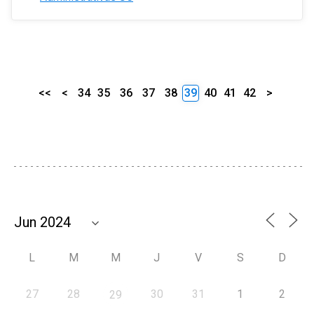
<<
<
34
35
36
37
38
39
40
41
42
>
L
M
M
J
V
S
D
27
28
30
31
1
2
29