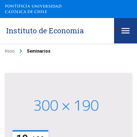
Instituto de Economía
keyboard_arrow_right
Inicio
Seminarios