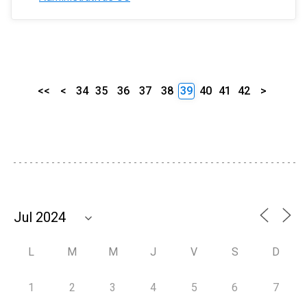
<<
<
34
35
36
37
38
39
40
41
42
>
L
M
M
J
V
S
D
1
2
3
4
5
6
7