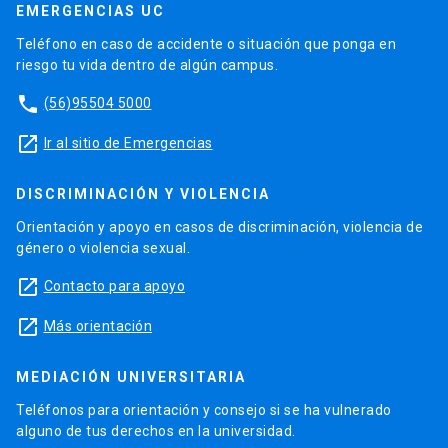
EMERGENCIAS UC
Teléfono en caso de accidente o situación que ponga en
riesgo tu vida dentro de algún campus.
phone
(56)95504 5000
launch
Ir al sitio de Emergencias
DISCRIMINACIÓN Y VIOLENCIA
Orientación y apoyo en casos de discriminación, violencia de
género o violencia sexual.
launch
Contacto para apoyo
launch
Más orientación
MEDIACIÓN UNIVERSITARIA
Teléfonos para orientación y consejo si se ha vulnerado
alguno de tus derechos en la universidad.