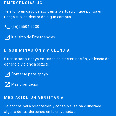
EMERGENCIAS UC
Teléfono en caso de accidente o situación que ponga en
riesgo tu vida dentro de algún campus.
phone
(56)95504 5000
launch
Ir al sitio de Emergencias
DISCRIMINACIÓN Y VIOLENCIA
Orientación y apoyo en casos de discriminación, violencia de
género o violencia sexual.
launch
Contacto para apoyo
launch
Más orientación
MEDIACIÓN UNIVERSITARIA
Teléfonos para orientación y consejo si se ha vulnerado
alguno de tus derechos en la universidad.