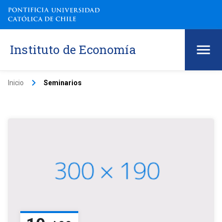
Instituto de Economía
keyboard_arrow_right
Inicio
Seminarios