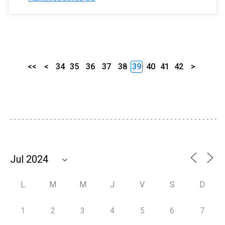
<<
<
34
35
36
37
38
39
40
41
42
>
L
M
M
J
V
S
D
1
2
3
4
5
6
7