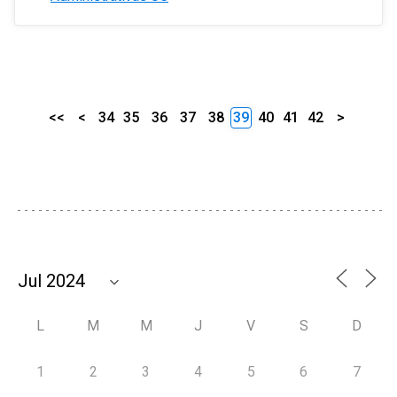
<<
<
34
35
36
37
38
39
40
41
42
>
L
M
M
J
V
S
D
1
2
3
4
5
6
7