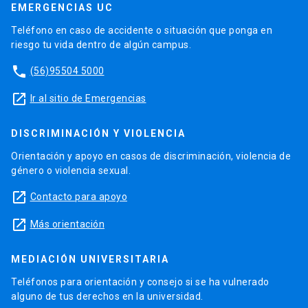
EMERGENCIAS UC
Teléfono en caso de accidente o situación que ponga en
riesgo tu vida dentro de algún campus.
phone
(56)95504 5000
launch
Ir al sitio de Emergencias
DISCRIMINACIÓN Y VIOLENCIA
Orientación y apoyo en casos de discriminación, violencia de
género o violencia sexual.
launch
Contacto para apoyo
launch
Más orientación
MEDIACIÓN UNIVERSITARIA
Teléfonos para orientación y consejo si se ha vulnerado
alguno de tus derechos en la universidad.