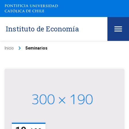
Instituto de Economía
keyboard_arrow_right
Inicio
Seminarios