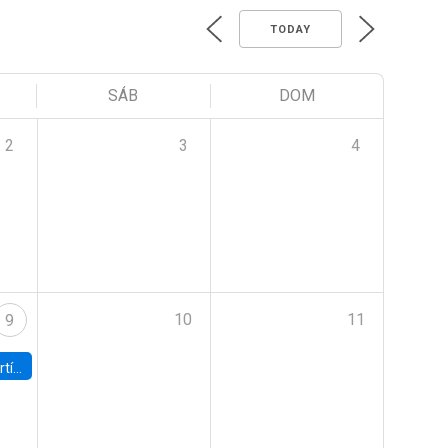
TODAY
SÁB
DOM
2
3
4
10
11
9
onomía UC