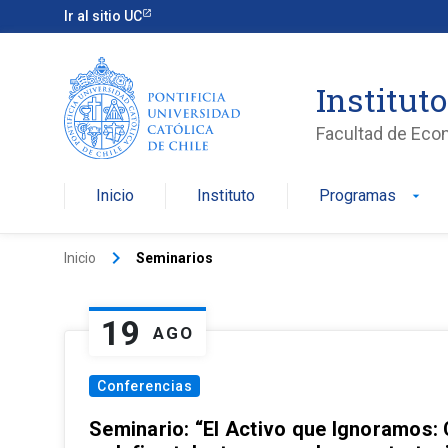
Ir al sitio UC
Institut
Facultad de Eco
Inicio
Instituto
Programas
arrow_drop_down
keyboard_arrow_right
Inicio
Seminarios
19
AGO
Conferencias
Seminario: “El Activo que Ignoramos: