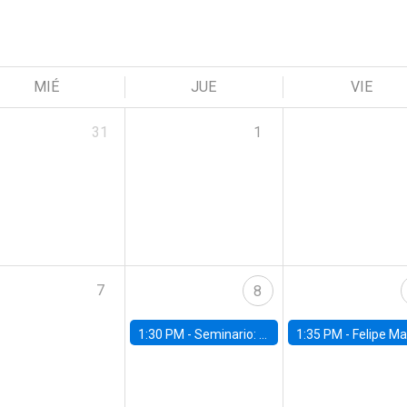
MIÉ
JUE
VIE
31
1
7
8
1:30 PM -
Seminario: “Recuperando la humanidad para progresar en la era de la IA»
1:35 PM -
Felipe Martínez, alumno Doctorado en Ec