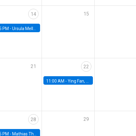
15
14
5 PM -
Ursula Mello, Insper - Institute of Education and Research
21
22
11:00 AM -
Ying Fan, University of Michigan
29
28
5 PM -
Mathias Thoenig, University of Lausanne