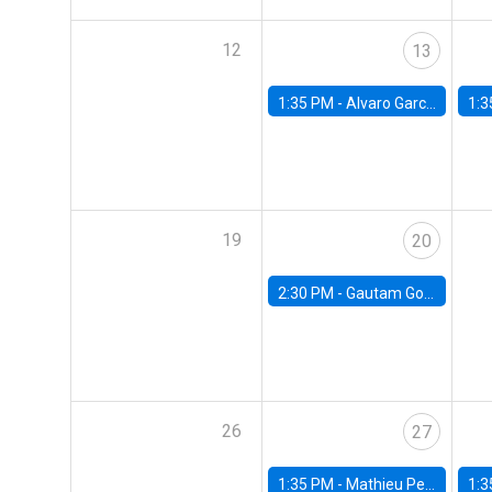
12
13
1:35 PM -
Alvaro Garcia-Marin, Universidad de Los Andes
1:3
19
20
2:30 PM -
Gautam Gowrisankaran, Columbia University
26
27
1:35 PM -
Mathieu Pedemonte, IDB
1:3