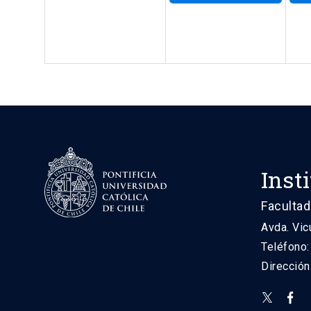
Inst
Facultad
Avda. Vic
Teléfono
Direcció