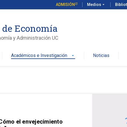
ADMISIÓN
Medios
arrow_drop_down
Biblio
o de Economía
nomía y Administración UC
Académicos e Investigación
Noticias
arrow_drop_down
 Cómo el envejecimiento