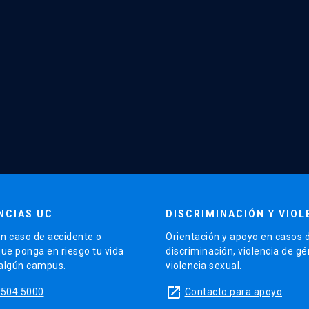
NCIAS UC
DISCRIMINACIÓN Y VIOL
n caso de accidente o
Orientación y apoyo en casos 
que ponga en riesgo tu vida
discriminación, violencia de g
 algún campus.
violencia sexual.
launch
5504 5000
Contacto para apoyo