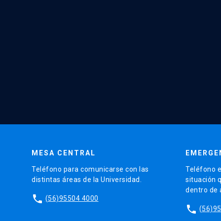
MESA CENTRAL
EMERGE
Teléfono para comunicarse con las
Teléfono e
distintas áreas de la Universidad.
situación 
dentro de
phone
(56)95504 4000
phone
(56)9