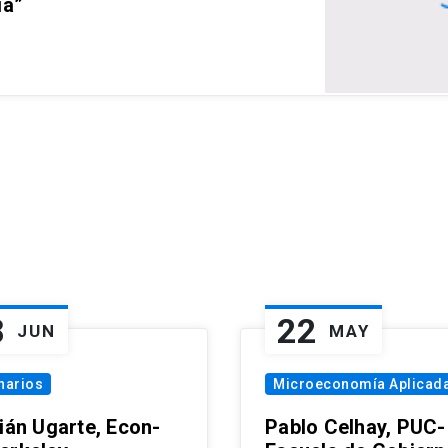
ia”
8
22
JUN
MAY
narios
Microeconomía Aplicad
tián Ugarte, Econ-
Pablo Celhay, PUC-