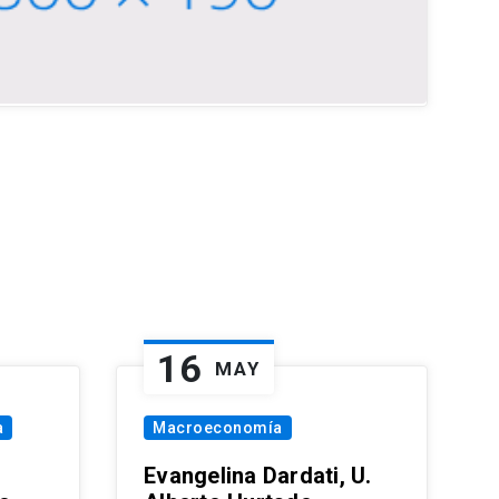
16
MAY
a
Macroeconomía
Evangelina Dardati, U.