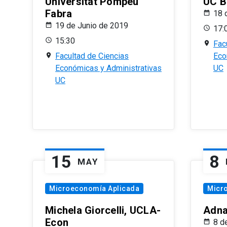
Universitat Pompeu
UC B
Fabra
18 
19 de Junio de 2019
17:
15:30
Fac
Facultad de Ciencias
Eco
Económicas y Administrativas
UC
UC
15
8
MAY
Microeconomía Aplicada
Micr
Michela Giorcelli, UCLA-
Adna
Econ
8 d