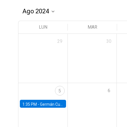
LUN
MAR
29
30
6
5
1:35 PM -
Germán Cubas, University of Houston