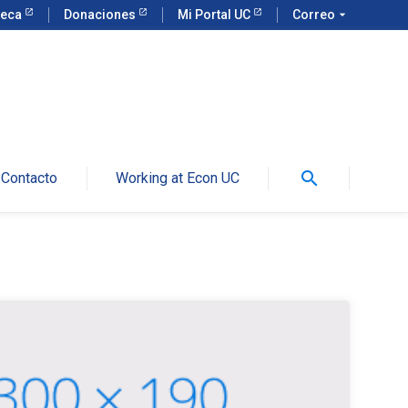
teca
Donaciones
Mi Portal UC
Correo
arrow_drop_down
search
Contacto
Working at Econ UC