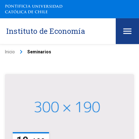
Instituto de Economía
keyboard_arrow_right
Inicio
Seminarios