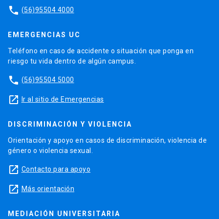
phone
(56)95504 4000
EMERGENCIAS UC
Teléfono en caso de accidente o situación que ponga en
riesgo tu vida dentro de algún campus.
phone
(56)95504 5000
launch
Ir al sitio de Emergencias
DISCRIMINACIÓN Y VIOLENCIA
Orientación y apoyo en casos de discriminación, violencia de
género o violencia sexual.
launch
Contacto para apoyo
launch
Más orientación
MEDIACIÓN UNIVERSITARIA