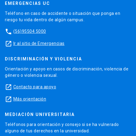
EMERGENCIAS UC
Teléfono en caso de accidente o situación que ponga en
riesgo tu vida dentro de algún campus.
phone
(56)95504 5000
launch
Ir al sitio de Emergencias
DISCRIMINACIÓN Y VIOLENCIA
Orientación y apoyo en casos de discriminación, violencia de
género o violencia sexual.
launch
Contacto para apoyo
launch
Más orientación
MEDIACIÓN UNIVERSITARIA
Teléfonos para orientación y consejo si se ha vulnerado
alguno de tus derechos en la universidad.