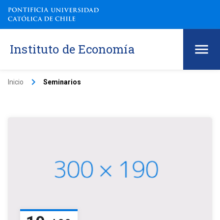
Instituto de Economía
keyboard_arrow_right
Inicio
Seminarios