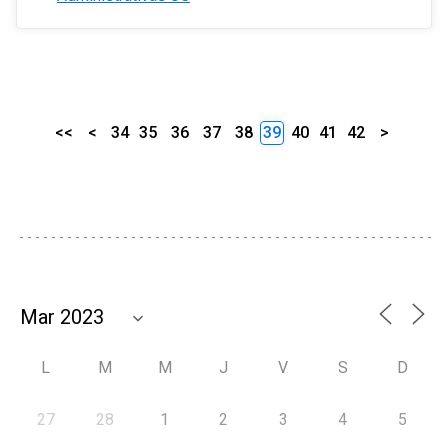
<<
<
34
35
36
37
38
39
40
41
42
>
L
M
M
J
V
S
D
27
28
1
2
3
4
5