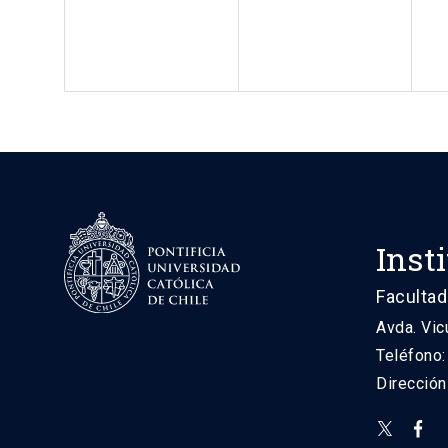
Inst
Facultad
Avda. Vic
Teléfono
Direcció