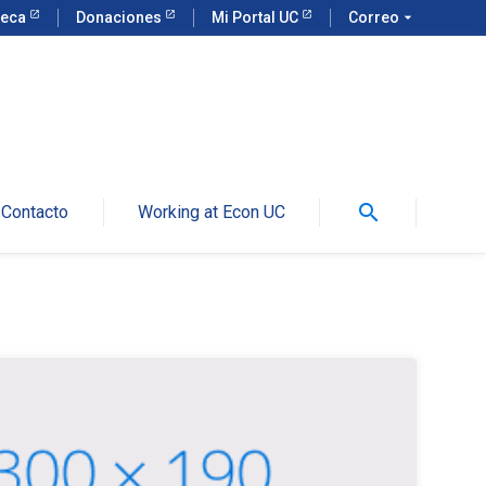
teca
Donaciones
Mi Portal UC
Correo
arrow_drop_down
search
Contacto
Working at Econ UC