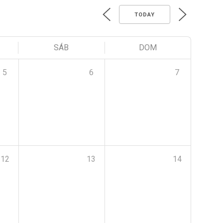
TODAY
SÁB
DOM
5
6
7
12
13
14