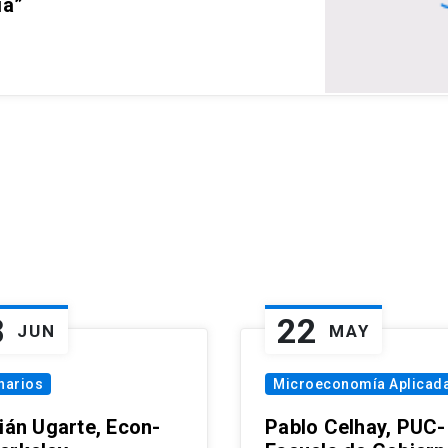
ia”
8
22
JUN
MAY
narios
Microeconomía Aplicad
tián Ugarte, Econ-
Pablo Celhay, PUC-