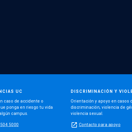
NCIAS UC
DISCRIMINACIÓN Y VIOL
n caso de accidente o
Orientación y apoyo en casos 
que ponga en riesgo tu vida
discriminación, violencia de g
 algún campus.
violencia sexual.
launch
5504 5000
Contacto para apoyo