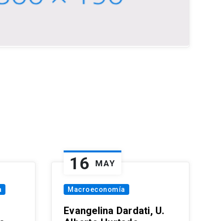
16
MAY
a
Macroeconomía
Evangelina Dardati, U.