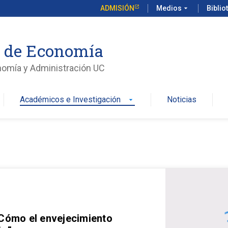
ADMISIÓN
Medios
arrow_drop_down
Biblio
o de Economía
nomía y Administración UC
Académicos e Investigación
Noticias
arrow_drop_down
 Cómo el envejecimiento