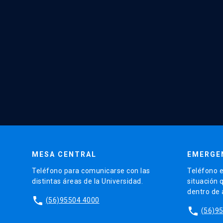
MESA CENTRAL
EMERGE
Teléfono para comunicarse con las
Teléfono e
distintas áreas de la Universidad.
situación 
dentro de
phone
(56)95504 4000
phone
(56)9