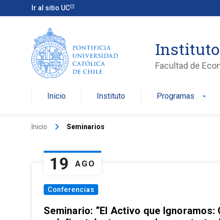
Ir al sitio UC
Institut
Facultad de Eco
Inicio
Instituto
Programas
arrow_drop_down
keyboard_arrow_right
Inicio
Seminarios
19
AGO
Conferencias
Seminario: “El Activo que Ignoramos: