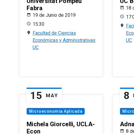
Universitat Pompeu
UC B
Fabra
18 
19 de Junio de 2019
17:
15:30
Fac
Facultad de Ciencias
Eco
Económicas y Administrativas
UC
UC
15
8
MAY
Microeconomía Aplicada
Micr
Michela Giorcelli, UCLA-
Adna
Econ
8 d