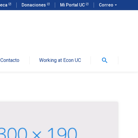
teca
Donaciones
Mi Portal UC
Correo
arrow_drop_down
search
Contacto
Working at Econ UC