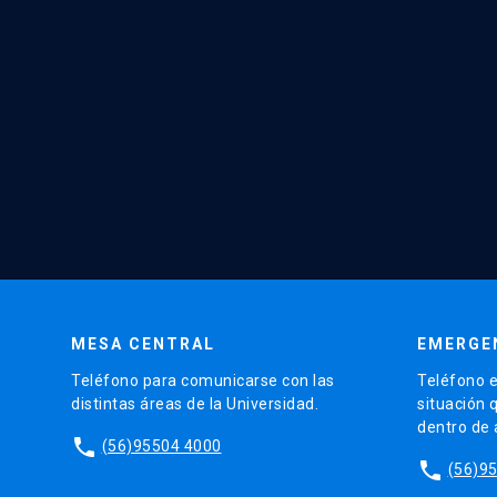
MESA CENTRAL
EMERGE
Teléfono para comunicarse con las
Teléfono e
distintas áreas de la Universidad.
situación 
dentro de
phone
(56)95504 4000
phone
(56)9