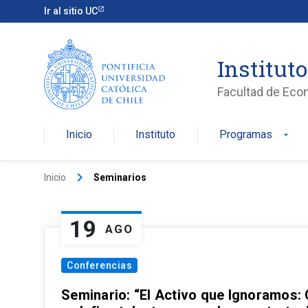
Ir al sitio UC
Institut
Facultad de Eco
Inicio
Instituto
Programas
arrow_drop_down
keyboard_arrow_right
Inicio
Seminarios
19
AGO
Conferencias
Seminario: “El Activo que Ignoramos: