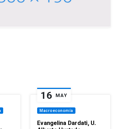
16
MAY
a
Macroeconomía
Evangelina Dardati, U.