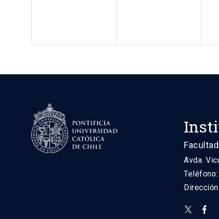
Inst
Facultad
Avda. Vic
Teléfono
Direcció