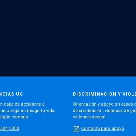
NCIAS UC
DISCRIMINACIÓN Y VIOL
n caso de accidente o
Orientación y apoyo en casos 
que ponga en riesgo tu vida
discriminación, violencia de g
 algún campus.
violencia sexual.
launch
5504 5000
Contacto para apoyo