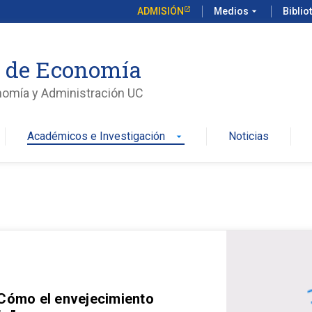
ADMISIÓN
Medios
arrow_drop_down
Biblio
o de Economía
nomía y Administración UC
Académicos e Investigación
Noticias
arrow_drop_down
 Cómo el envejecimiento