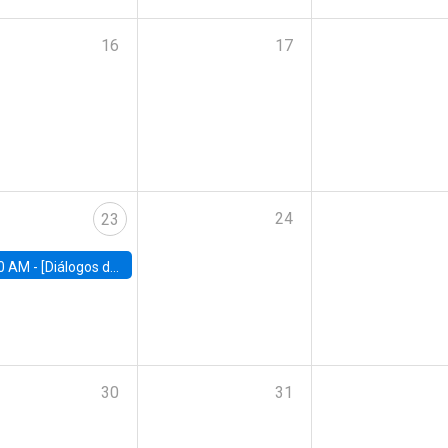
16
17
24
23
0 AM -
[Diálogos de Compromiso Público] Implementación de la reforma previsional: Desafíos y oportunidades
30
31