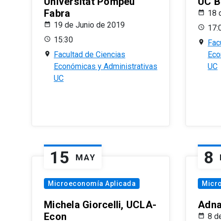
Universitat Pompeu
UC B
Fabra
18 
19 de Junio de 2019
17:
15:30
Fac
Facultad de Ciencias
Eco
Económicas y Administrativas
UC
UC
15
8
MAY
Microeconomía Aplicada
Micr
Michela Giorcelli, UCLA-
Adna
Econ
8 d