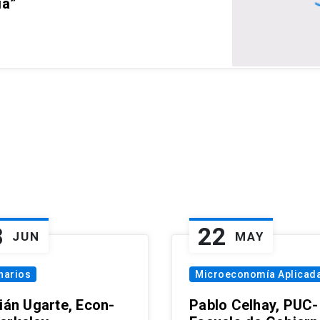
ia”
8
22
JUN
MAY
narios
Microeconomía Aplicad
tián Ugarte, Econ-
Pablo Celhay, PUC-