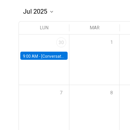
LUN
MAR
1
30
9:00 AM -
[Conversatorio] El futuro de Chile: Visiones para reactivar el crecimiento
7
8