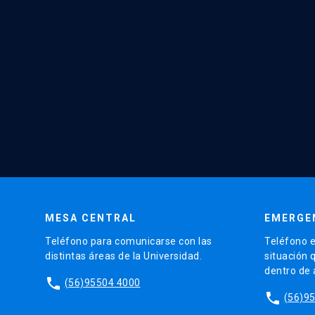
MESA CENTRAL
EMERGE
Teléfono para comunicarse con las
Teléfono e
distintas áreas de la Universidad.
situación 
dentro de
phone
(56)95504 4000
phone
(56)9