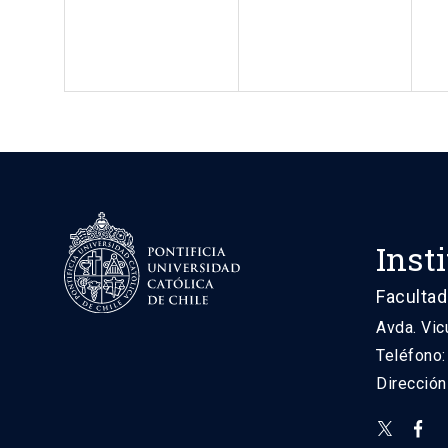
Inst
Facultad
Avda. Vic
Teléfono
Direcció