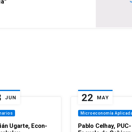
ia”
8
22
JUN
MAY
narios
Microeconomía Aplicad
tián Ugarte, Econ-
Pablo Celhay, PUC-