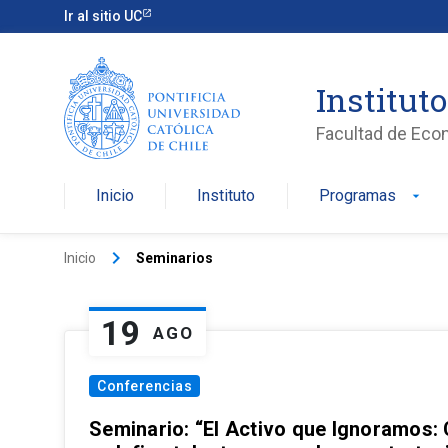
Ir al sitio UC
Institut
Facultad de Eco
Inicio
Instituto
Programas
arrow_drop_down
keyboard_arrow_right
Inicio
Seminarios
19
AGO
Conferencias
Seminario: “El Activo que Ignoramos: