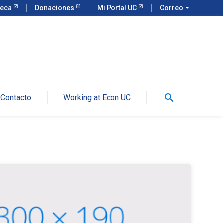
teca
Donaciones
Mi Portal UC
Correo
arrow_drop_down
search
Contacto
Working at Econ UC