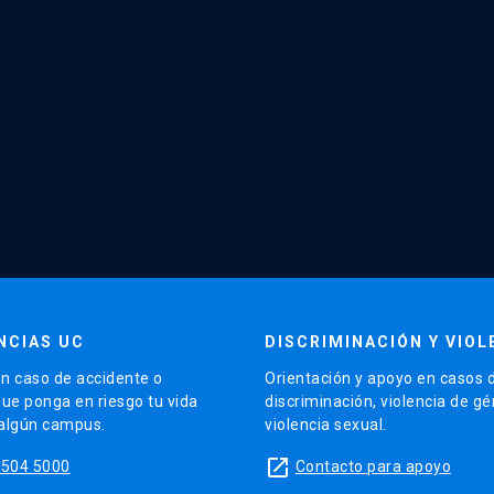
NCIAS UC
DISCRIMINACIÓN Y VIOL
n caso de accidente o
Orientación y apoyo en casos 
que ponga en riesgo tu vida
discriminación, violencia de g
 algún campus.
violencia sexual.
launch
5504 5000
Contacto para apoyo