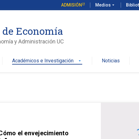
ADMISIÓN
Medios
arrow_drop_down
Biblio
o de Economía
nomía y Administración UC
Académicos e Investigación
Noticias
arrow_drop_down
 Cómo el envejecimiento