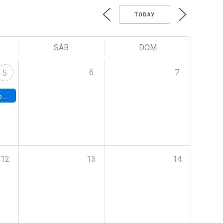
TODAY
SÁB
DOM
6
7
5
a (UAB)
12
13
14