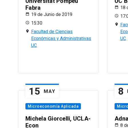
Universitat Pompeu
UC B
Fabra
18 
19 de Junio de 2019
17:
15:30
Fac
Facultad de Ciencias
Eco
Económicas y Administrativas
UC
UC
15
8
MAY
Microeconomía Aplicada
Micr
Michela Giorcelli, UCLA-
Adna
Econ
8 d