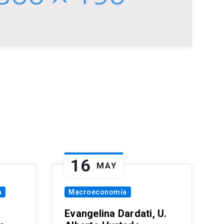
16
MAY
a
Macroeconomía
Evangelina Dardati, U.