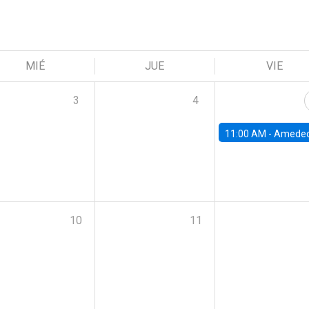
MIÉ
JUE
VIE
3
4
11:00 AM -
Amedeo Piolatto, Universidad Autónoma de Barcelon
10
11