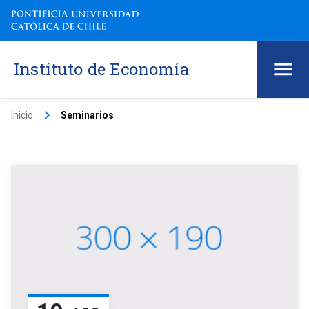
Instituto de Economía
keyboard_arrow_right
Inicio
Seminarios