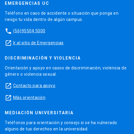
EMERGENCIAS UC
Teléfono en caso de accidente o situación que ponga en
riesgo tu vida dentro de algún campus.
phone
(56)95504 5000
launch
Ir al sitio de Emergencias
DISCRIMINACIÓN Y VIOLENCIA
Orientación y apoyo en casos de discriminación, violencia de
género o violencia sexual.
launch
Contacto para apoyo
launch
Más orientación
MEDIACIÓN UNIVERSITARIA
Teléfonos para orientación y consejo si se ha vulnerado
alguno de tus derechos en la universidad.