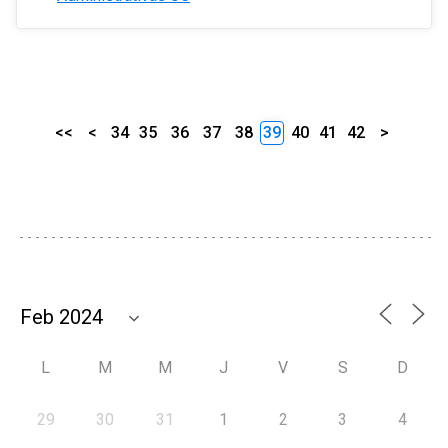
<<
<
34
35
36
37
38
39
40
41
42
>
L
M
M
J
V
S
D
29
30
31
1
2
3
4