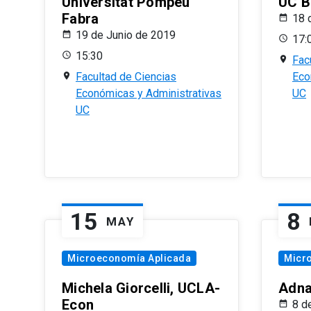
Universitat Pompeu
UC B
Fabra
18 
19 de Junio de 2019
17:
15:30
Fac
Facultad de Ciencias
Eco
Económicas y Administrativas
UC
UC
15
8
MAY
Microeconomía Aplicada
Micr
Michela Giorcelli, UCLA-
Adna
Econ
8 d