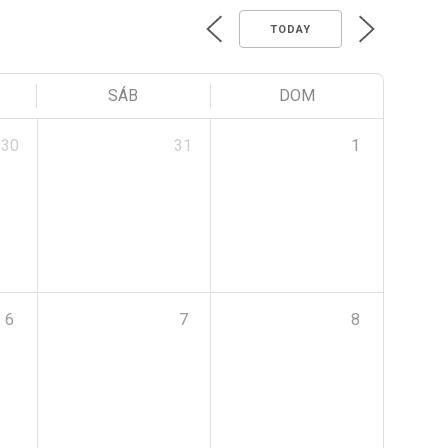
TODAY
SÁB
DOM
30
31
1
6
7
8