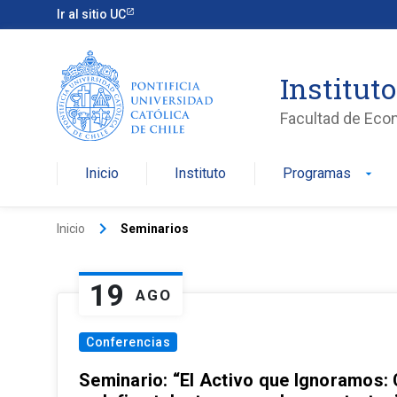
Ir al sitio UC
Institut
Facultad de Eco
Inicio
Instituto
Programas
arrow_drop_down
keyboard_arrow_right
Inicio
Seminarios
19
AGO
Conferencias
Seminario: “El Activo que Ignoramos: