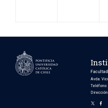
Inst
Facultad
Avda. Vic
Teléfono
Direcció