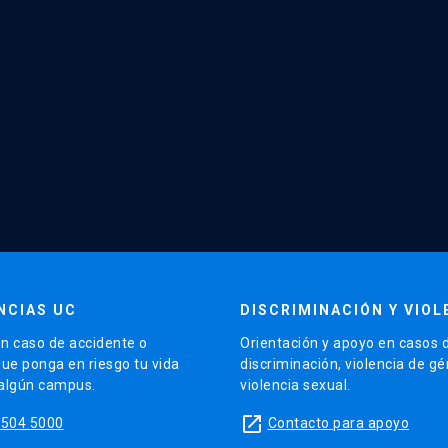
NCIAS UC
DISCRIMINACIÓN Y VIOL
n caso de accidente o
Orientación y apoyo en casos 
que ponga en riesgo tu vida
discriminación, violencia de g
 algún campus.
violencia sexual.
launch
5504 5000
Contacto para apoyo