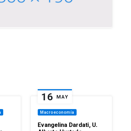
16
MAY
a
Macroeconomía
Evangelina Dardati, U.