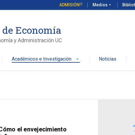
ADMISIÓN
Medios
arrow_drop_down
Biblio
o de Economía
nomía y Administración UC
Académicos e Investigación
Noticias
arrow_drop_down
 Cómo el envejecimiento