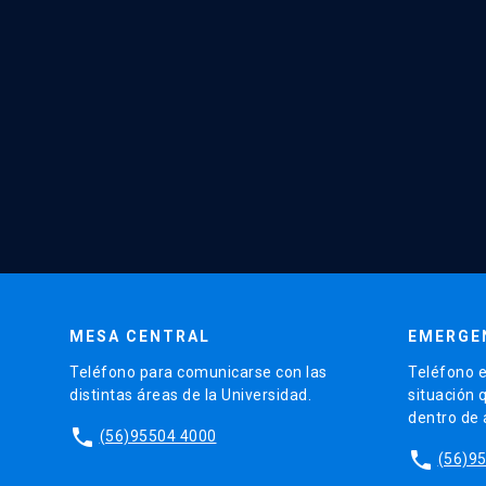
MESA CENTRAL
EMERGE
Teléfono para comunicarse con las
Teléfono e
distintas áreas de la Universidad.
situación 
dentro de
phone
(56)95504 4000
phone
(56)9