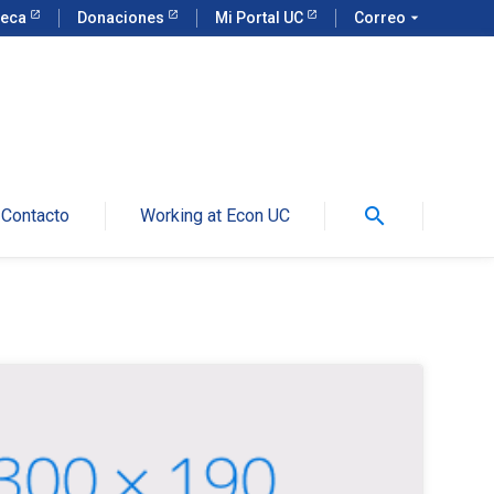
teca
Donaciones
Mi Portal UC
Correo
arrow_drop_down
search
Contacto
Working at Econ UC