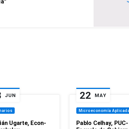
ia”
8
22
JUN
MAY
narios
Microeconomía Aplicad
tián Ugarte, Econ-
Pablo Celhay, PUC-