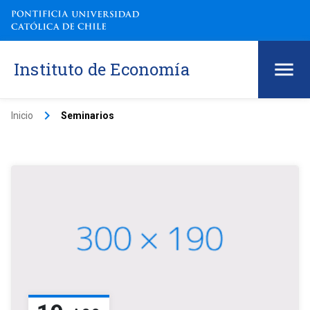
Instituto de Economía
keyboard_arrow_right
Inicio
Seminarios