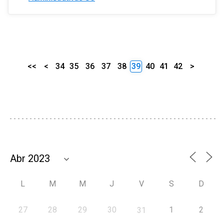
<<
<
34
35
36
37
38
39
40
41
42
>
L
M
M
J
V
S
D
27
28
29
30
1
2
31