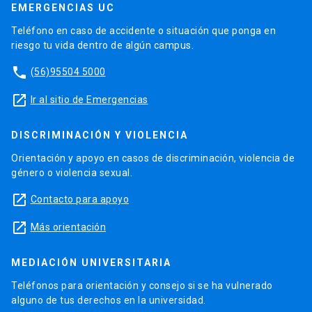
EMERGENCIAS UC
Teléfono en caso de accidente o situación que ponga en
riesgo tu vida dentro de algún campus.
phone
(56)95504 5000
launch
Ir al sitio de Emergencias
DISCRIMINACIÓN Y VIOLENCIA
Orientación y apoyo en casos de discriminación, violencia de
género o violencia sexual.
launch
Contacto para apoyo
launch
Más orientación
MEDIACIÓN UNIVERSITARIA
Teléfonos para orientación y consejo si se ha vulnerado
alguno de tus derechos en la universidad.