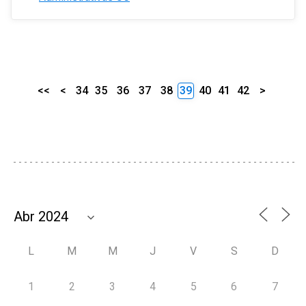
<<
<
34
35
36
37
38
39
40
41
42
>
L
M
M
J
V
S
D
1
2
3
4
5
6
7