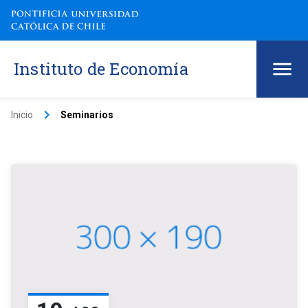
Instituto de Economía
keyboard_arrow_right
Inicio
Seminarios