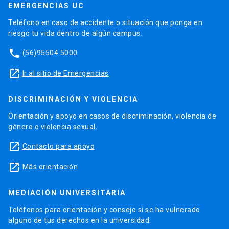
EMERGENCIAS UC
Teléfono en caso de accidente o situación que ponga en
riesgo tu vida dentro de algún campus.
phone
(56)95504 5000
launch
Ir al sitio de Emergencias
DISCRIMINACIÓN Y VIOLENCIA
Orientación y apoyo en casos de discriminación, violencia de
género o violencia sexual.
launch
Contacto para apoyo
launch
Más orientación
MEDIACIÓN UNIVERSITARIA
Teléfonos para orientación y consejo si se ha vulnerado
alguno de tus derechos en la universidad.