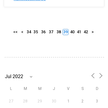
<<
<
34
35
36
37
38
39
40
41
42
>
L
M
M
J
V
S
D
27
28
29
30
1
2
3