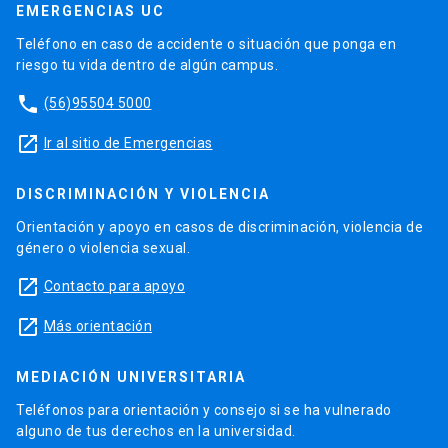
EMERGENCIAS UC
Teléfono en caso de accidente o situación que ponga en
riesgo tu vida dentro de algún campus.
phone
(56)95504 5000
launch
Ir al sitio de Emergencias
DISCRIMINACIÓN Y VIOLENCIA
Orientación y apoyo en casos de discriminación, violencia de
género o violencia sexual.
launch
Contacto para apoyo
launch
Más orientación
MEDIACIÓN UNIVERSITARIA
Teléfonos para orientación y consejo si se ha vulnerado
alguno de tus derechos en la universidad.