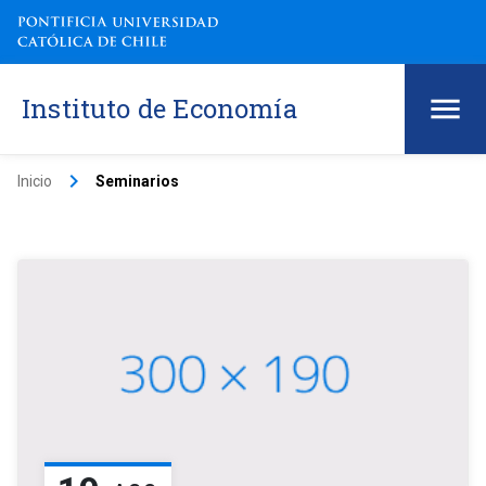
Instituto de Economía
keyboard_arrow_right
Inicio
Seminarios