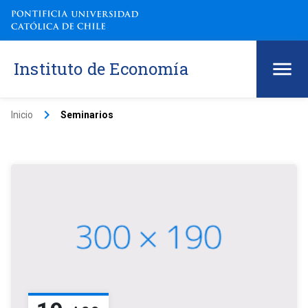
Instituto de Economía
keyboard_arrow_right
Inicio
Seminarios