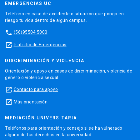
EMERGENCIAS UC
Teléfono en caso de accidente o situación que ponga en
riesgo tu vida dentro de algún campus.
phone
(56)95504 5000
launch
Ir al sitio de Emergencias
DISCRIMINACIÓN Y VIOLENCIA
Orientación y apoyo en casos de discriminación, violencia de
género o violencia sexual.
launch
Contacto para apoyo
launch
Más orientación
MEDIACIÓN UNIVERSITARIA
Teléfonos para orientación y consejo si se ha vulnerado
alguno de tus derechos en la universidad.