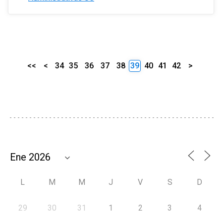
<<
<
34
35
36
37
38
39
40
41
42
>
L
M
M
J
V
S
D
29
30
31
1
2
3
4