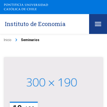
Instituto de Economía
keyboard_arrow_right
Inicio
Seminarios