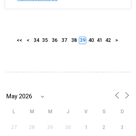
<<
<
34
35
36
37
38
39
40
41
42
>
L
M
M
J
V
S
D
27
28
29
30
1
2
3