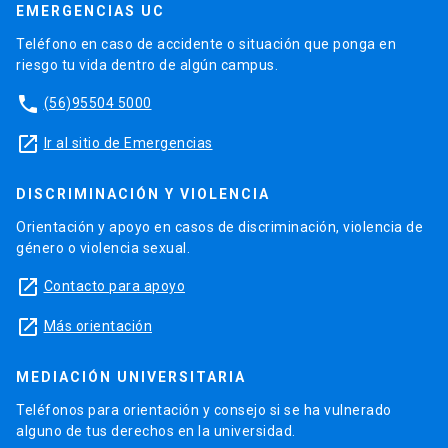
EMERGENCIAS UC
Teléfono en caso de accidente o situación que ponga en
riesgo tu vida dentro de algún campus.
phone
(56)95504 5000
launch
Ir al sitio de Emergencias
DISCRIMINACIÓN Y VIOLENCIA
Orientación y apoyo en casos de discriminación, violencia de
género o violencia sexual.
launch
Contacto para apoyo
launch
Más orientación
MEDIACIÓN UNIVERSITARIA
Teléfonos para orientación y consejo si se ha vulnerado
alguno de tus derechos en la universidad.